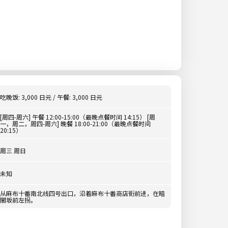
吃晚饭: 3,000 日元 / 午餐: 3,000 日元
[周四-周六] 午餐 12:00-15:00（最晚点餐时间 14:15） [周
一，周二，周四-周六] 晚餐 18:00-21:00（最晚点餐时间
20:15）
周三 周日
未知
从麻布十番南北线四号出口，沿着麻布十番商店街前进，在暗
闇坂前左拐。