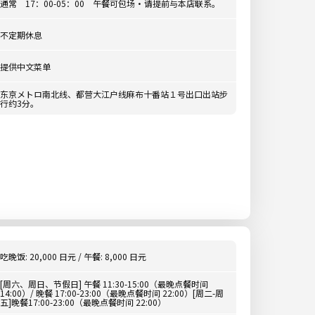
通常 17：00-05：00 午餐可包场・请提前与本店联系。
不定期休息
提供中文菜单
东京メトロ南北线、都营大江户线麻布十番站１号出口出站步
行约3分。
吃晚饭: 20,000 日元 / 午餐: 8,000 日元
[周六、周日、节假日] 午餐 11:30-15:00（最晚点餐时间
14:00）/ 晚餐 17:00-23:00（最晚点餐时间 22:00）[周二-周
五]晚餐17:00-23:00（最晚点餐时间 22:00）