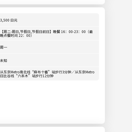
3,500 日元
【周二-周日,节假日,节假日前日】晚餐 16：00-23：00（最
晚点餐时间 22：00）
周一
未知
从东京Metro南北线“麻布十番”站步行3分钟／从东京Metro
日比谷线“六本木”站步行12分钟