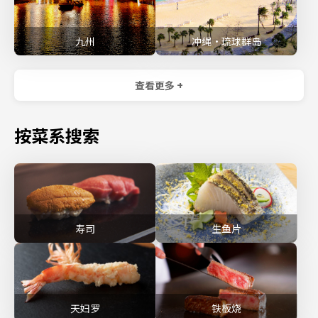
九州
冲绳・琉球群岛
查看更多 +
按菜系搜索
寿司
生鱼片
天妇罗
铁板烧