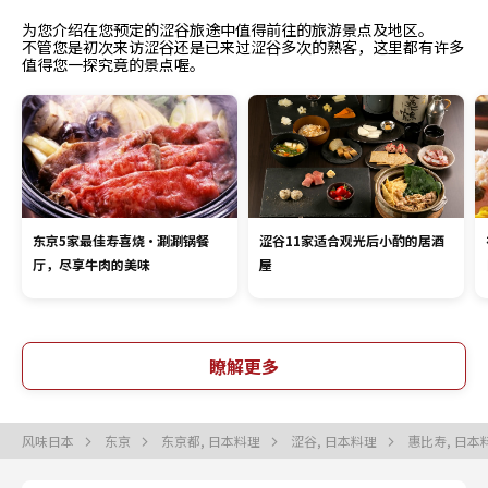
为您介绍在您预定的涩谷旅途中值得前往的旅游景点及地区。
不管您是初次来访涩谷还是已来过涩谷多次的熟客，这里都有许多
值得您一探究竟的景点喔。
东京5家最佳寿喜烧・涮涮锅餐
涩谷11家适合观光后小酌的居酒
厅，尽享牛肉的美味
屋
瞭解更多
风味日本
东京
东京都, 日本料理
涩谷, 日本料理
惠比寿, 日本