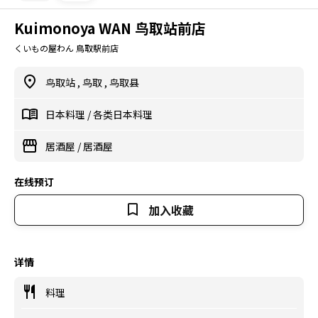
Kuimonoya WAN 鸟取站前店
くいもの屋わん 鳥取駅前店
鸟取站
,
鸟取
,
鸟取县
日本料理
/
各类日本料理
居酒屋
/
居酒屋
在线预订
加入收藏
详情
料理