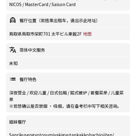
NICOS / MasterCard / Saison Card
餐厅位置（若搭乘出租车，请出示此地址）
鳥取県鳥取市栄町701 太平ビル東館2F
地图
简体中文服务
未知
餐厅特色
深夜营业
/
欢迎儿童
/
日式包厢
/
掘式被炉
/
套餐菜单
/
儿童菜
单
※若想确认是否禁烟 · 吸烟，请在备考栏中写下相关咨询。
姐妹餐厅
Sanrikusengyotosumiyakigyutankakkohachiojiten
/