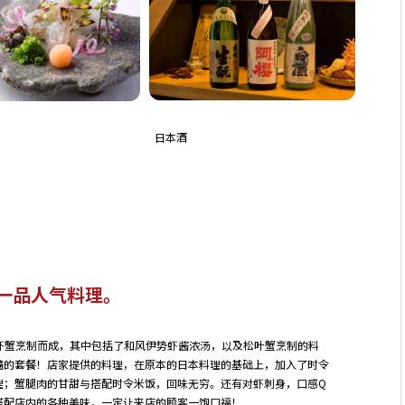
日本酒
一品人气料理。
虾蟹烹制而成，其中包括了和风伊势虾酱浓汤，以及松叶蟹烹制的料
髓的套餐！店家提供的料理，在原本的日本料理的基础上，加入了时令
理；蟹腿肉的甘甜与搭配时令米饭，回味无穷。还有对虾刺身，口感Q
搭配店内的各种美味，一定让来店的顾客一饱口福！