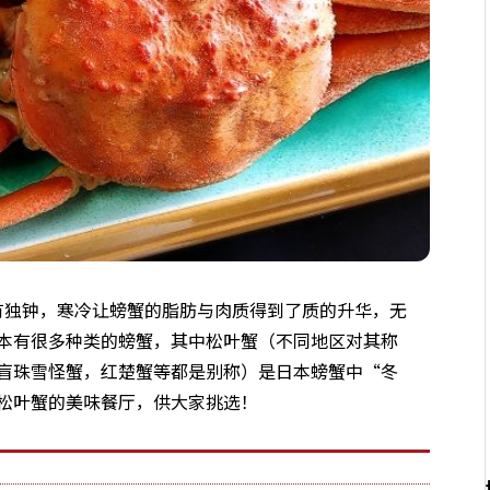
独钟，寒冷让螃蟹的脂肪与肉质得到了质的升华，无
本有很多种类的螃蟹，其中松叶蟹（不同地区对其称
盲珠雪怪蟹，红楚蟹等都是别称）是日本螃蟹中“冬
松叶蟹的美味餐厅，供大家挑选！