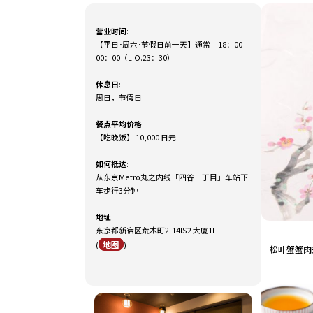
营业时间
:
【平日･周六･节假日前一天】通常 18：00-
00：00（L.O.23：30）
休息日
:
周日，节假日
餐点平均价格
:
【吃晚饭】 10,000 日元
如何抵达
:
从东京Metro丸之内线「四谷三丁目」车站下
车步行3分钟
地址
:
东京都新宿区荒木町2-14IS2 大厦1F
地图
(
)
松叶蟹蟹肉