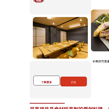
地图
(
)
半熟炸竹荚
了解更多
订位
尽享福井县食材所烹制的原创料理，