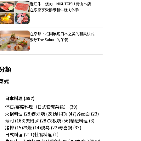
近江牛 烧肉 NIKUTATSU 青山本店 ―
在东京享受顶级和牛烧肉体验
在京都・祇园展现日本之美的和风法式
餐厅The Sakura的午餐
分類
菜式
日本料理 (557)
怀石/宴席料理（日式套餐菜色） (39)
火锅料理 (28)
御好烧 (28)
涮涮锅 (47)
荞麦面 (23)
寿司 (163)
天妇罗 (28)
铁板烧 (56)
精进料理 (3)
猪排 (15)
串烧 (14)
焼鸟 (22)
寿喜锅 (33)
日式料理 (211)
牡蛎料理 (1)