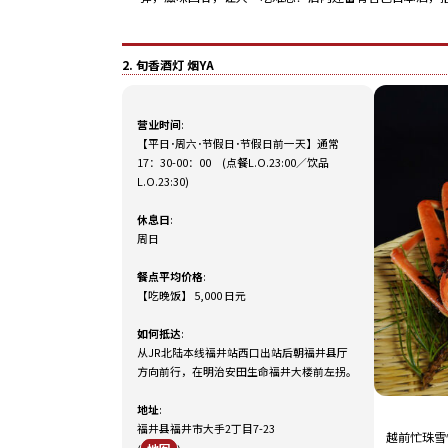
2. 旬香酒灯 烟YA
营业时间
:
【平日･周六･节假日･节假日前一天】通常
17：30-00：00 (点餐L.O.23:00／饮品
L.O.23:30)
休息日
:
周日
餐点平均价格
:
【吃晚饭】 5,000 日元
如何抵达
:
从JR北陆本线福井站西口出站后朝福井县厅
方向前行，在明治安田生命福井大楼前左拐。
地址
:
福井县福井市大手2丁目7-23
越前忙珠雪