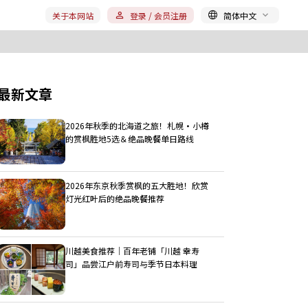
关于本网站
登录 / 会员注册
简体中文
最新文章
2026年秋季的北海道之旅！札幌・小樽
的赏枫胜地5选＆绝品晚餐单日路线
2026年东京秋季赏枫的五大胜地！欣赏
灯光红叶后的绝品晚餐推荐
川越美食推荐｜百年老铺「川越 幸寿
司」品尝江户前寿司与季节日本料理