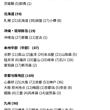
茨城縣 (5)
群馬 (1)
北海道 (59)
札幌 (21)
北海道 (38)
函馆 (17)
小樽 (8)
冲绳・琉球群岛 (29)
冲绳岛 (27)
那霸 (11)
宫古 (1)
本州中部（中部） (87)
长野 (11)
高山 (2)
金泽 (24)
名古屋 (21)
山梨县 (5)
轻井泽 (6)
福井 (10)
富山 (10)
岐阜 (7)
石川 (16)
爱知县 (17)
新泻县 (2)
京都与阪地区 (169)
心斋桥 (15)
大阪 (72)
京都 (53)
神户 (36)
大阪 观光地点 (12)
梅田 (1)
京都站 (5)
奈良 (8)
姬路 (4)
三重 (4)
兵库县 (14)
滋贺县 (3)
九州 (90)
福冈 (73)
博多 (17)
熊本 (10)
大分 (7)
鹿儿岛 (5)