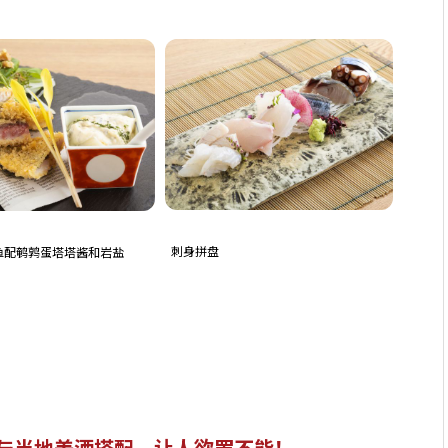
刺身拼盘
鱼配鹌鹑蛋塔塔酱和岩盐
与当地美酒搭配，让人欲罢不能！