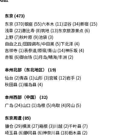
东京 (473)
东京 (370)
银座 (55)
六本木 (11)
涩谷 (34)
新宿 (15)
浅草 (22)
惠比寿 (8)
筑地 (13)
东京旅游景点 (6)
上野 (7)
秋叶原 (9)
池袋 (3)
自由之丘/田园调布/中目黑 (5)
下北泽 (4)
吉祥寺 (1)
表参道/原宿/青山 (14)
神乐坂 (4)
赤坂 (6)
御台场 (1)
月岛/晴海/丰洲 (2)
本州北部（东北地区） (19)
仙台 (2)
青森 (1)
山形 (3)
宫城 (12)
岩手 (2)
秋田县 (1)
福岛县 (4)
本州西部（中国） (32)
广岛 (24)
山口 (1)
岛根 (5)
鸟取 (4)
冈山 (5)
东京周遭 (85)
镰仓 (29)
横滨 (27)
箱根 (3)
川越 (2)
千叶县 (7)
埼玉县 (6)
静冈县 (6)
神奈川县 (18)
枥木县 (2)