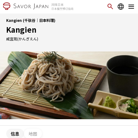
Kangien (千驮谷｜日本料理)
Kangien
咸宜苑(かんぎえん)
信息
地图