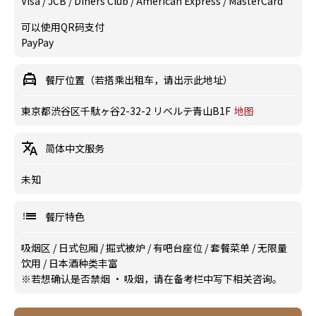
Visa / JCB / Diners Club / American Express / MasterCard
可以使用QR码支付
PayPay
餐厅位置（若搭乘出租车，请出示此地址）
東京都渋谷区千駄ヶ谷2-32-2 リベルテ青山B1F
地图
简体中文服务
未知
餐厅特色
吸烟区
/
日式包厢
/
掘式被炉
/
有吧台座位
/
套餐菜单
/
无限量
饮用
/
日本酒种类丰富
※若想确认是否禁烟 · 吸烟，请在备考栏中写下相关咨询。