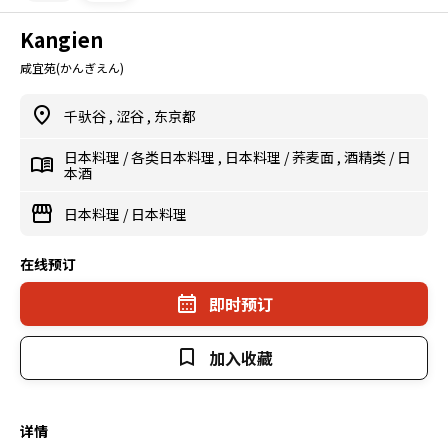
Kangien
咸宜苑(かんぎえん)
千驮谷
,
涩谷
,
东京都
日本料理
/
各类日本料理
,
日本料理
/
荞麦面
,
酒精类
/
日
本酒
日本料理
/
日本料理
在线预订
即时预订
加入收藏
详情