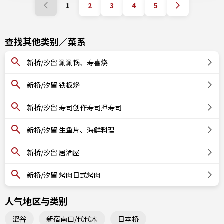
1
2
3
4
5
查找其他类别／菜系
新桥/汐留 涮涮锅、寿喜烧
新桥/汐留 铁板烧
新桥/汐留 寿司创作寿司押寿司
新桥/汐留 生鱼片、海鲜料理
新桥/汐留 居酒屋
新桥/汐留 烤肉日式烤肉
人气地区与类别
涩谷
新宿南口/代代木
日本桥