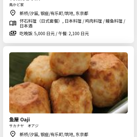
鳥かど家
新桥/汐留, 银座/有乐町/筑地, 东京都
怀石料理（日式套餐）, 日本料理 / 鸡肉料理 / 鳗鱼料理 /
日本酒
吃晚饭: 5,000 日元 / 午餐: 2,100 日元
鱼屋 Oaji
サカナヤ オアジ
新桥/汐留, 银座/有乐町/筑地, 东京都