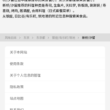
新桥/汐留推荐的料理种类是
寿司
,
生鱼片
,
天妇罗
,
铁板烧
,
涮涮锅 / 寿
喜烧
,
烤肉
,
居酒屋
,
会席料理（日式套餐菜单）
。
从
银座
,
日比谷/有乐町
,
筑地
港的附近信息种搜索美食店。
风味日本
东京
东京都
银座/有乐町/筑地
新桥/汐留
关于本网站
使用条款
关于个人信息的管理
隐私政策
站点地图
联系我们