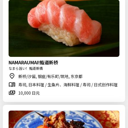
NAMARAUMAI!鮨道新桥
なまら旨い！鮨道新橋
新桥/汐留, 银座/有乐町/筑地, 东京都
寿司, 日本料理 / 生鱼片、海鲜料理 / 寿司 / 日式创作料理
10,000 日元