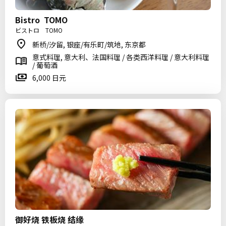
Bistro TOMO
ビストロ TOMO
新桥/汐留, 银座/有乐町/筑地, 东京都
意式料理, 意大利、法国料理 / 各类西洋料理 / 意大利料理
/ 葡萄酒
6,000 日元
御好烧 铁板烧 结缘