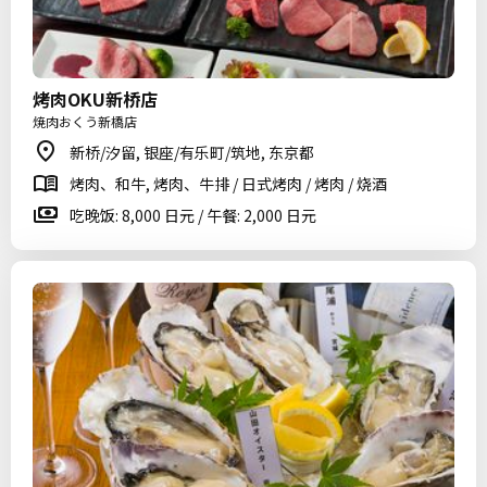
烤肉OKU新桥店
焼肉おくう新橋店
新桥/汐留, 银座/有乐町/筑地, 东京都
烤肉、和牛, 烤肉、牛排 / 日式烤肉 / 烤肉 / 烧酒
吃晚饭: 8,000 日元 / 午餐: 2,000 日元