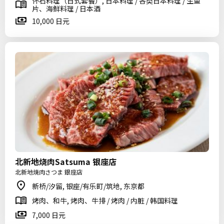
怀石料理（日式套餐）, 日本料理 / 各类日本料理 / 生鱼
片、海鲜料理 / 日本酒
10,000 日元
北新地烧肉Satsuma 银座店
北新地焼肉さつま 銀座店
新桥/汐留, 银座/有乐町/筑地, 东京都
烤肉、和牛, 烤肉、牛排 / 烤肉 / 内脏 / 韩国料理
7,000 日元