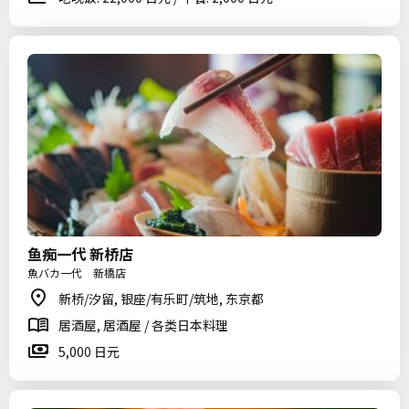
鱼痴一代 新桥店
魚バカ一代 新橋店
新桥/汐留, 银座/有乐町/筑地, 东京都
居酒屋, 居酒屋 / 各类日本料理
5,000 日元