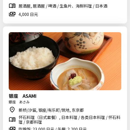
居酒屋, 居酒屋 / 啤酒 / 生鱼片、海鲜料理 / 日本酒
4,000 日元
银座 ASAMI
銀座 あさみ
新桥/汐留, 银座/有乐町/筑地, 东京都
怀石料理（日式套餐）, 日本料理 / 各类日本料理 / 怀石料
理 / 京都料理
吃晚饭: 23,000 日元 / 午餐: 2,200 日元