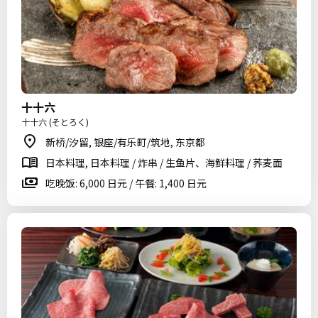
十十六
十十六 (そとろく)
新桥/汐留, 银座/有乐町/筑地, 东京都
日本料理, 日本料理 / 炸串 / 生鱼片、海鲜料理 / 荞麦面
吃晚饭: 6,000 日元 / 午餐: 1,400 日元