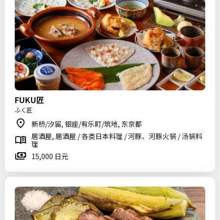
FUKU匠
ふく匠
新桥/汐留, 银座/有乐町/筑地, 东京都
居酒屋, 居酒屋 / 各类日本料理 / 河豚、河豚火锅 / 汤锅料
理
15,000 日元