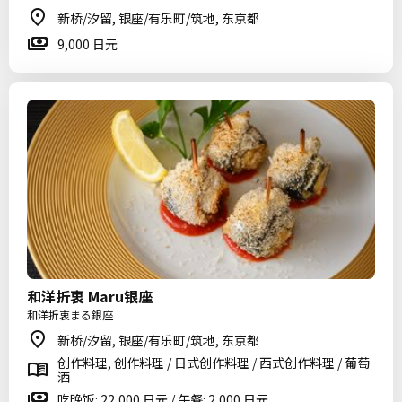
新桥/汐留, 银座/有乐町/筑地, 东京都
9,000 日元
和洋折衷 Maru银座
和洋折衷まる銀座
新桥/汐留, 银座/有乐町/筑地, 东京都
创作料理, 创作料理 / 日式创作料理 / 西式创作料理 / 葡萄
酒
吃晚饭: 22,000 日元 / 午餐: 2,000 日元