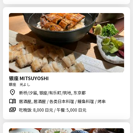
银座 MITSUYOSHI
銀座 光よし
新桥/汐留, 银座/有乐町/筑地, 东京都
居酒屋, 居酒屋 / 各类日本料理 / 鳗鱼料理 / 烤串
吃晚饭: 8,000 日元 / 午餐: 5,000 日元