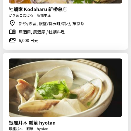
牡蛎家 Kodaharu 新桥总店
かき家こだはる 新橋本店
新桥/汐留, 银座/有乐町/筑地, 东京都
居酒屋, 居酒屋 / 牡蛎料理
6,000 日元
银座并木 瓢箪 hyotan
銀座並木 瓢箪 hyotan