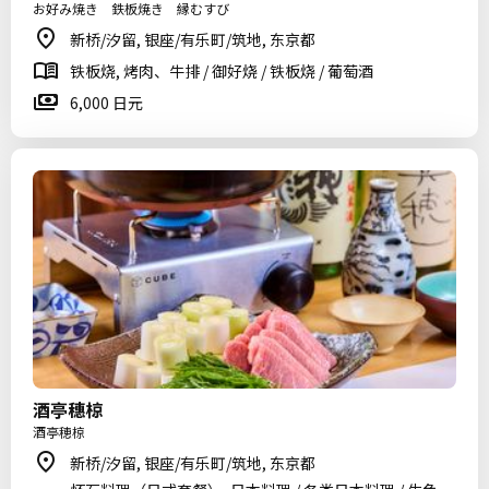
お好み焼き 鉄板焼き 縁むすび
新桥/汐留, 银座/有乐町/筑地, 东京都
铁板烧, 烤肉、牛排 / 御好烧 / 铁板烧 / 葡萄酒
6,000 日元
酒亭穗椋
酒亭穂椋
新桥/汐留, 银座/有乐町/筑地, 东京都