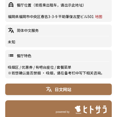
餐厅位置（若搭乘出租车，请出示此地址）
福岡県福岡市中央区春吉3-3-9 平助筆復古堂ビル501
地图
简体中文服务
未知
餐厅特色
吸烟区
/
优惠券
/
有吧台座位
/
套餐菜单
※若想确认是否禁烟 · 吸烟，请在备考栏中写下相关咨询。
日文网站
powered by