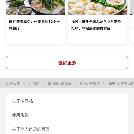
能在博多享受九州美食的12个推
福冈・博多を访れたら立ち寄り
荐餐厅
たい、车站周边的推荐店
瞭解更多
风味日本
九州岛
福冈县, 铁板烧
博多, 铁板烧
西中洲/春吉, 
关于本网站
使用条款
关于个人信息的管理