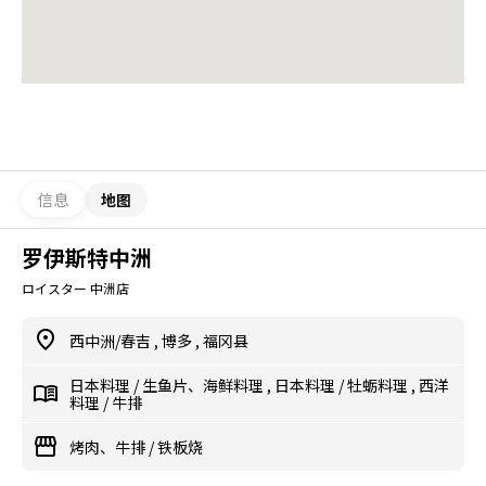
信息
地图
罗伊斯特中洲
ロイスター 中洲店
西中洲/春吉
,
博多
,
福冈县
日本料理
/
生鱼片、海鲜料理
,
日本料理
/
牡蛎料理
,
西洋
料理
/
牛排
烤肉、牛排
/
铁板烧