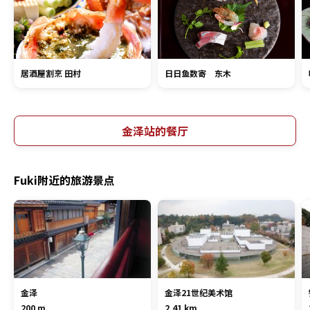
居酒屋割烹 田村
日日鱼数寄 东木
金泽站的餐厅
Fuki附近的旅游景点
金泽
金泽21世纪美术馆
200 m
2.41 km