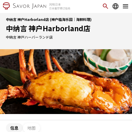
中纳言 神户Harborland店 (神户临海乐园｜海鲜料理)
中纳言 神户Harborland店
中納言 神戸ハーバーランド店
信息
地图