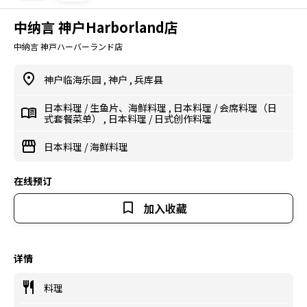
中纳言 神户Harborland店
中納言 神戸ハーバーランド店
神户临海乐园
,
神户
,
兵库县
日本料理
/
生鱼片、海鲜料理
,
日本料理
/
会席料理（日
式套餐菜单）
,
日本料理
/
日式创作料理
日本料理
/
海鲜料理
在线预订
加入收藏
详情
料理