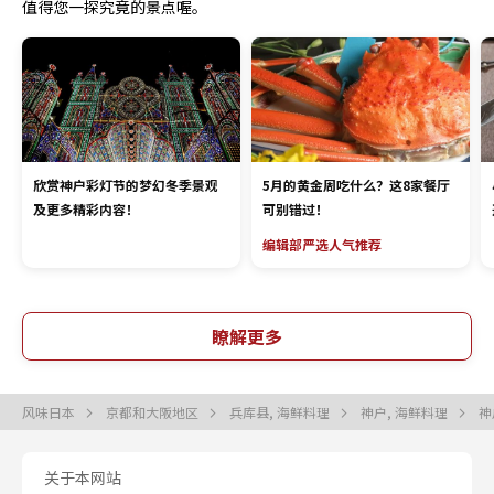
值得您一探究竟的景点喔。
欣赏神户彩灯节的梦幻冬季景观
5月的黄金周吃什么？这8家餐厅
及更多精彩内容！
可别错过！
编辑部严选
人气推荐
瞭解更多
风味日本
京都和大阪地区
兵库县, 海鲜料理
神户, 海鲜料理
神
关于本网站