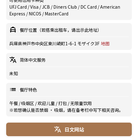
可使用信用卡种类
UFJ Card / Visa / JCB / Diners Club / DC Card / American
Express / NICOS / MasterCard
餐厅位置（若搭乘出租车，请出示此地址）
兵庫県神戸市中央区東川崎町1-6-1 モザイク3F
地图
简体中文服务
未知
餐厅特色
午餐
/
吸烟区
/
欢迎儿童
/
打包
/
无限量饮用
※若想确认是否禁烟 · 吸烟，请在备考栏中写下相关咨询。
日文网站