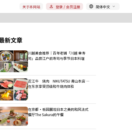
关于本网站
登录 / 会员注册
简体中文
最新文章
川越美食推荐｜百年老铺「川越 幸寿
司」品尝江户前寿司与季节日本料理
近江牛 烧肉 NIKUTATSU 青山本店 ―
在东京享受顶级和牛烧肉体验
在京都・祇园展现日本之美的和风法式
餐厅The Sakura的午餐