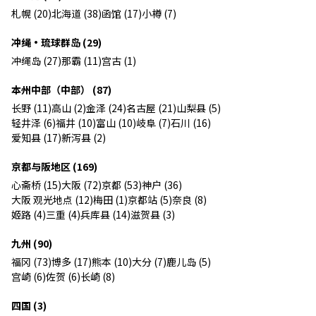
札幌 (20)
北海道 (38)
函馆 (17)
小樽 (7)
冲绳・琉球群岛 (29)
冲绳岛 (27)
那霸 (11)
宫古 (1)
本州中部（中部） (87)
长野 (11)
高山 (2)
金泽 (24)
名古屋 (21)
山梨县 (5)
轻井泽 (6)
福井 (10)
富山 (10)
岐阜 (7)
石川 (16)
爱知县 (17)
新泻县 (2)
京都与阪地区 (169)
心斋桥 (15)
大阪 (72)
京都 (53)
神户 (36)
大阪 观光地点 (12)
梅田 (1)
京都站 (5)
奈良 (8)
姬路 (4)
三重 (4)
兵库县 (14)
滋贺县 (3)
九州 (90)
福冈 (73)
博多 (17)
熊本 (10)
大分 (7)
鹿儿岛 (5)
宫崎 (6)
佐贺 (6)
长崎 (8)
四国 (3)