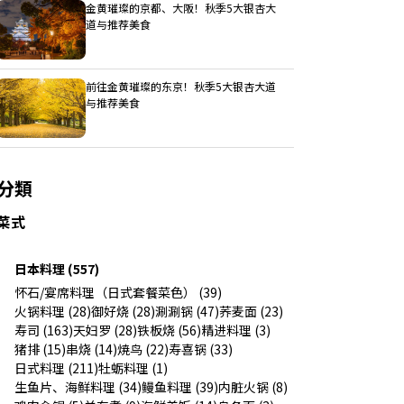
金黄璀璨的京都、大阪！秋季5大银杏大
道与推荐美食
前往金黄璀璨的东京！秋季5大银杏大道
与推荐美食
分類
菜式
日本料理 (557)
怀石/宴席料理（日式套餐菜色） (39)
火锅料理 (28)
御好烧 (28)
涮涮锅 (47)
荞麦面 (23)
寿司 (163)
天妇罗 (28)
铁板烧 (56)
精进料理 (3)
猪排 (15)
串烧 (14)
焼鸟 (22)
寿喜锅 (33)
日式料理 (211)
牡蛎料理 (1)
生鱼片、海鲜料理 (34)
鳗鱼料理 (39)
内脏火锅 (8)