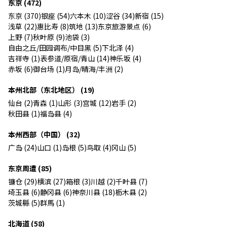
东京 (472)
东京 (370)
银座 (54)
六本木 (10)
涩谷 (34)
新宿 (15)
浅草 (22)
惠比寿 (8)
筑地 (13)
东京旅游景点 (6)
上野 (7)
秋叶原 (9)
池袋 (3)
自由之丘/田园调布/中目黑 (5)
下北泽 (4)
吉祥寺 (1)
表参道/原宿/青山 (14)
神乐坂 (4)
赤坂 (6)
御台场 (1)
月岛/晴海/丰洲 (2)
本州北部（东北地区） (19)
仙台 (2)
青森 (1)
山形 (3)
宫城 (12)
岩手 (2)
秋田县 (1)
福岛县 (4)
本州西部（中国） (32)
广岛 (24)
山口 (1)
岛根 (5)
鸟取 (4)
冈山 (5)
东京周遭 (85)
镰仓 (29)
横滨 (27)
箱根 (3)
川越 (2)
千叶县 (7)
埼玉县 (6)
静冈县 (6)
神奈川县 (18)
枥木县 (2)
茨城縣 (5)
群馬 (1)
北海道 (58)