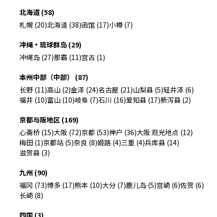
北海道 (58)
札幌 (20)
北海道 (38)
函馆 (17)
小樽 (7)
冲绳・琉球群岛 (29)
冲绳岛 (27)
那霸 (11)
宫古 (1)
本州中部（中部） (87)
长野 (11)
高山 (2)
金泽 (24)
名古屋 (21)
山梨县 (5)
轻井泽 (6)
福井 (10)
富山 (10)
岐阜 (7)
石川 (16)
爱知县 (17)
新泻县 (2)
京都与阪地区 (169)
心斋桥 (15)
大阪 (72)
京都 (53)
神户 (36)
大阪 观光地点 (12)
梅田 (1)
京都站 (5)
奈良 (8)
姬路 (4)
三重 (4)
兵库县 (14)
滋贺县 (3)
九州 (90)
福冈 (73)
博多 (17)
熊本 (10)
大分 (7)
鹿儿岛 (5)
宫崎 (6)
佐贺 (6)
长崎 (8)
四国 (3)