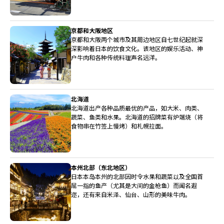
京都和大阪地区
京都和大阪两个城市及其周边地区自七世纪起就深
深影响着日本的饮食文化。该地区的娱乐活动、神
户牛肉和各种传统料理声名远洋。
北海道
北海道出产各种品质最优的产品，如大米、肉类、
蔬菜、鱼类和水果。北海道的招牌菜有炉端烧（将
食物串在竹签上慢烤）和札幌拉面。
本州北部（东北地区）
日本本岛本州的北部因时令水果和蔬菜以及全国首
屈一指的鱼产（尤其是大间的金枪鱼）而闻名遐
迩，还有来自米泽、仙台、山形的美味牛肉。