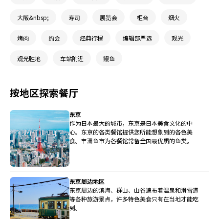
大阪&nbsp;
寿司
展览会
柜台
烟火
烤肉
约会
经典行程
编辑部严选
观光
观光胜地
车站附近
鳗鱼
按地区探索餐厅
东京
作为日本最大的城市，东京是日本美食文化的中
心。东京的各类餐馆提供您所能想象到的各色美
食。丰洲鱼市为各餐馆常备全国最优质的鱼类。
东京周边地区
东京周边的滨海、群山、山谷遍布着温泉和滑雪道
等各种旅游景点，许多特色美食只有在当地才能吃
到。