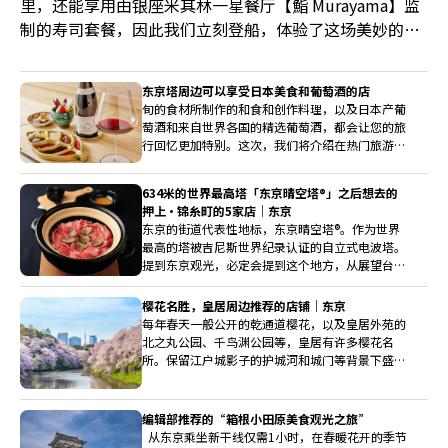
里，还能享用由银座米其林一星餐厅【鮨 Murayama】监
制的寿司套餐，因此我们立刻登船，体验了这场美妙的
“寿司 × 屋形船” 之旅。
东京塔周边可以享受日本美食和葡萄酒的店
旬的食材所制作的和食和创作料理，以及日本产葡
萄酒和来自世界各国的精选葡萄酒，都会让您的旅
行回忆更加特别。这次，我们将介绍在热门旅游景
点“东京塔”游玩时，值得一去的可以享受美食和
葡萄酒的店铺。
634米的世界最高塔「东京晴空塔®」之后想去的
押上・锦糸町的5家店｜东京
东京的街道代表性地标，东京晴空塔®。作为世界
最高的塔被吉尼斯世界纪录认证的自立式电波塔。
提到东京观光，必定会提到这个地方，从展望台的
景色令人震撼。来到押上・锦糸町，推荐您一定要
光顾的5家店。
樱花名胜，皇居周边推荐的店铺｜东京
每年春天一般公开的乾通道樱花，以及皇居外苑的
北之丸公园、千鸟渊公园等，皇居有许多樱花名
所。保留江户城影子的护城河和城门等背景下盛开
的樱花之美格外动人。这次将从皇居周边推荐5家
适合赏樱往返时光的店铺。
编辑部推荐的“箱根小田原美食观光之旅”
从东京乘坐新干线仅需1小时，在春暖花开的季节