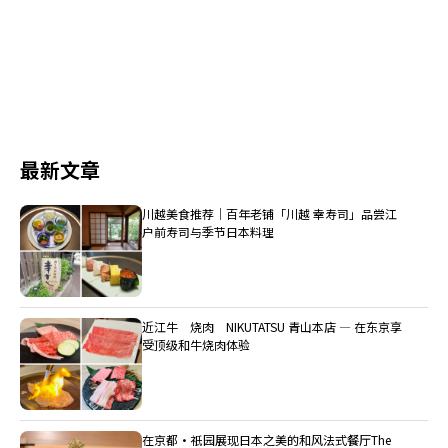
最新文章
川越美食推荐｜百年老铺「川越 幸寿司」品尝江
户前寿司与季节日本料理
近江牛 烧肉 NIKUTATSU 青山本店 ― 在东京享
受顶级和牛烧肉体验
在京都・祇园展现日本之美的和风法式餐厅The