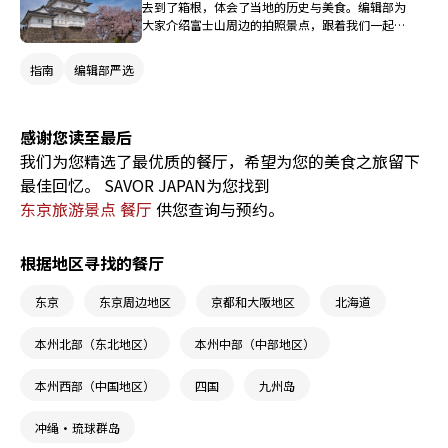
去到了箱根，体会了当地的历史与美食。编辑部为
大家介绍富士山周边的拍照景点，跟着我们一起逛
吃逛吃吧！
指南
编辑部严选
感谢您读至最后
我们为您精选了最优质的餐厅，希望为您的美食之旅留下
最佳回忆。 SAVOR JAPAN为您找到
东京旅游景点 餐厅
供您查询与预约。
根据地区寻找的餐厅
东京
东京周边地区
京都和大阪地区
北海道
本州北部（东北地区）
本州中部（中部地区）
本州西部（中国地区）
四国
九州岛
冲绳・琉球群岛