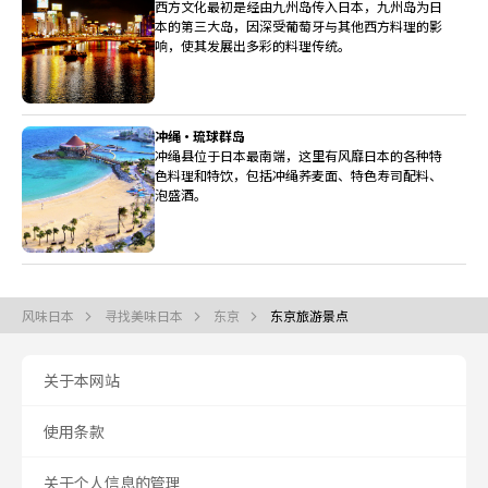
西方文化最初是经由九州岛传入日本，九州岛为日
本的第三大岛，因深受葡萄牙与其他西方料理的影
响，使其发展出多彩的料理传统。
冲绳・琉球群岛
冲绳县位于日本最南端，这里有风靡日本的各种特
色料理和特饮，包括冲绳荞麦面、特色寿司配料、
泡盛酒。
风味日本
寻找美味日本
东京
东京旅游景点
关于本网站
使用条款
关于个人信息的管理