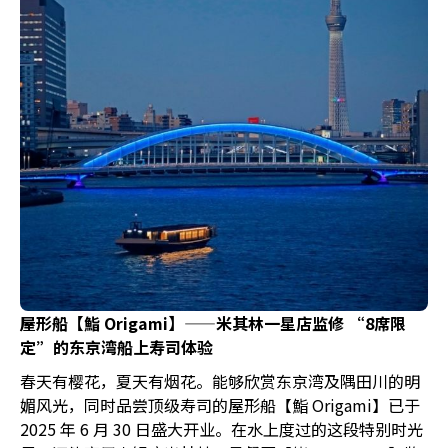
屋形船【鮨 Origami】——米其林一星店监修 “8席限
定”的东京湾船上寿司体验
春天有樱花，夏天有烟花。能够欣赏东京湾及隅田川的明
媚风光，同时品尝顶级寿司的屋形船【鮨 Origami】已于
2025 年 6 月 30 日盛大开业。在水上度过的这段特别时光