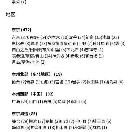
素菜 (7)
地区
东京 (472)
东京 (370)
银座 (54)
六本木 (10)
涩谷 (34)
新宿 (15)
浅草 (22)
惠比寿 (8)
筑地 (13)
东京旅游景点 (6)
上野 (7)
秋叶原 (9)
池袋 (3)
自由之丘/田园调布/中目黑 (5)
下北泽 (4)
吉祥寺 (1)
表参道/原宿/青山 (14)
神乐坂 (4)
赤坂 (6)
御台场 (1)
月岛/晴海/丰洲 (2)
本州北部（东北地区） (19)
仙台 (2)
青森 (1)
山形 (3)
宫城 (12)
岩手 (2)
秋田县 (1)
福岛县 (4)
本州西部（中国） (32)
广岛 (24)
山口 (1)
岛根 (5)
鸟取 (4)
冈山 (5)
东京周遭 (85)
镰仓 (29)
横滨 (27)
箱根 (3)
川越 (2)
千叶县 (7)
埼玉县 (6)
静冈县 (6)
神奈川县 (18)
枥木县 (2)
茨城縣 (5)
群馬 (1)