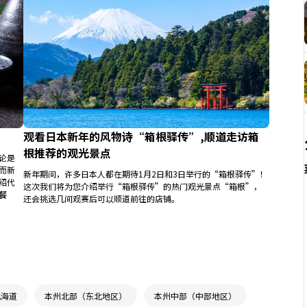
观看日本新年的风物诗“箱根驿传”,顺道走访箱
根推荐的观光景点
论是
而新
新年期间，许多日本人都在期待1月2日和3日举行的“箱根驿传”！
绍代
这次我们将为您介绍举行“箱根驿传”的热门观光景点“箱根”，
餐
还会挑选几间观赛后可以顺道前往的店铺。
北海道
本州北部（东北地区）
本州中部（中部地区）