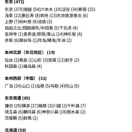
东京 (472)
东京 (370)
银座 (54)
六本木 (10)
涩谷 (34)
新宿 (15)
浅草 (22)
惠比寿 (8)
筑地 (13)
东京旅游景点 (6)
上野 (7)
秋叶原 (9)
池袋 (3)
自由之丘/田园调布/中目黑 (5)
下北泽 (4)
吉祥寺 (1)
表参道/原宿/青山 (14)
神乐坂 (4)
赤坂 (6)
御台场 (1)
月岛/晴海/丰洲 (2)
本州北部（东北地区） (19)
仙台 (2)
青森 (1)
山形 (3)
宫城 (12)
岩手 (2)
秋田县 (1)
福岛县 (4)
本州西部（中国） (32)
广岛 (24)
山口 (1)
岛根 (5)
鸟取 (4)
冈山 (5)
东京周遭 (85)
镰仓 (29)
横滨 (27)
箱根 (3)
川越 (2)
千叶县 (7)
埼玉县 (6)
静冈县 (6)
神奈川县 (18)
枥木县 (2)
茨城縣 (5)
群馬 (1)
北海道 (58)