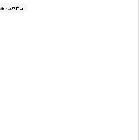
冲绳・琉球群岛