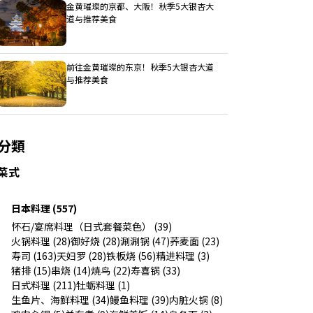
金黄璀璨的京都、大阪！秋季5大银杏大
道与推荐美食
前往金黄璀璨的东京！秋季5大银杏大道
与推荐美食
分類
菜式
日本料理 (557)
怀石/宴席料理（日式套餐菜色） (39)
火锅料理 (28)
御好烧 (28)
涮涮锅 (47)
荞麦面 (23)
寿司 (163)
天妇罗 (28)
铁板烧 (56)
精进料理 (3)
猪排 (15)
串烧 (14)
焼鸟 (22)
寿喜锅 (33)
日式料理 (211)
牡蛎料理 (1)
生鱼片、海鲜料理 (34)
鳗鱼料理 (39)
内脏火锅 (8)