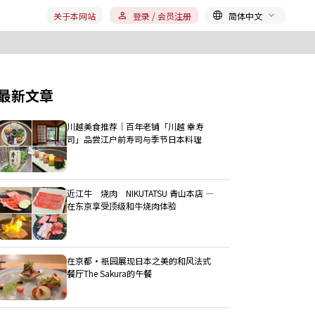
关于本网站
登录 / 会员注册
简体中文
最新文章
川越美食推荐｜百年老铺「川越 幸寿
司」品尝江户前寿司与季节日本料理
近江牛 烧肉 NIKUTATSU 青山本店 ―
在东京享受顶级和牛烧肉体验
在京都・祇园展现日本之美的和风法式
餐厅The Sakura的午餐