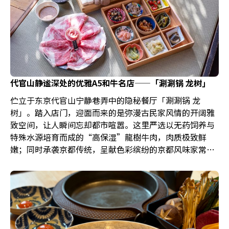
代官山静谧深处的优雅A5和牛名店——「涮涮锅 龙树」
伫立于东京代官山宁静巷弄中的隐秘餐厅「涮涮锅 龙
树」。踏入店门，迎面而来的是弥漫古民家风情的开阔雅
致空间，让人瞬间忘却都市喧嚣。这里严选以无药饲养与
特殊水源培育而成的“高保湿”龍樹牛肉，肉质极致鲜
嫩；同时承袭京都传统，呈献色彩缤纷的京都风味家常小
菜。上乘高汤、顶级食材，搭配精心甄选的美酒，三者交
织出一场温柔抚慰身心的至福飨宴，静待您来亲启。