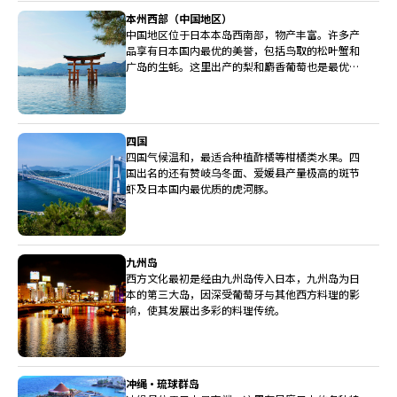
本州西部（中国地区）
中国地区位于日本本岛西南部，物产丰富。许多产
品享有日本国内最优的美誉，包括鸟取的松叶蟹和
广岛的生蚝。这里出产的梨和麝香葡萄也是最优等
级。
四国
四国气候温和，最适合种植酢橘等柑橘类水果。四
国出名的还有赞岐乌冬面、爱媛县产量极高的斑节
虾及日本国内最优质的虎河豚。
九州岛
西方文化最初是经由九州岛传入日本，九州岛为日
本的第三大岛，因深受葡萄牙与其他西方料理的影
响，使其发展出多彩的料理传统。
冲绳・琉球群岛