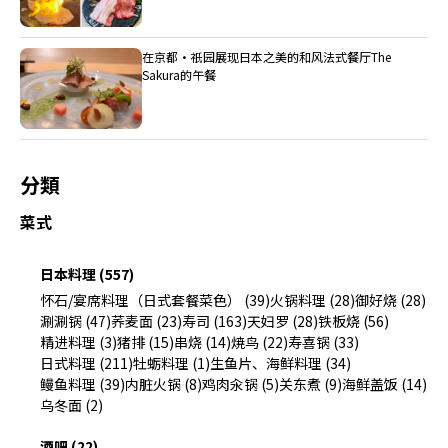
在京都・祇园展现日本之美的和风法式餐厅The
Sakura的午餐
分類
菜式
日本料理 (557)
怀石/宴席料理（日式套餐菜色） (39)
火锅料理 (28)
御好烧 (28)
涮涮锅 (47)
荞麦面 (23)
寿司 (163)
天妇罗 (28)
铁板烧 (56)
精进料理 (3)
猪排 (15)
串烧 (14)
焼鸟 (22)
寿喜锅 (33)
日式料理 (211)
牡蛎料理 (1)
生鱼片、海鲜料理 (34)
鳗鱼料理 (39)
内脏火锅 (8)
鸡肉汆锅 (5)
关东煮 (9)
海鲜盖饭 (14)
乌冬面 (2)
酒吧 (22)