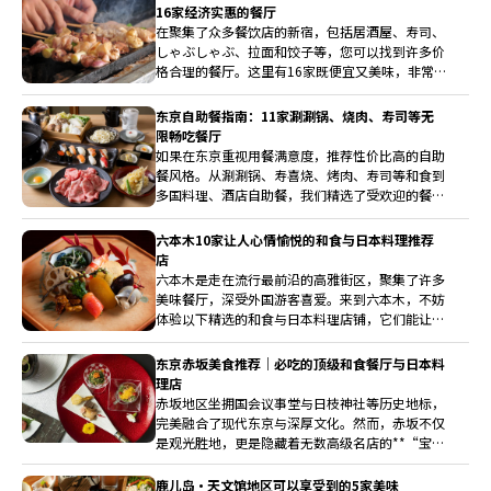
设计的涮涮锅专门店，从座位布局、点餐方式，到
16家经济实惠的餐厅
肉品现切都以个人为中心，让你能放下行李、一个
在聚集了众多餐饮店的新宿，包括居酒屋、寿司、
人也吃得轻松又饱足。
しゃぶしゃぶ、拉面和饺子等，您可以找到许多价
格合理的餐厅。这里有16家既便宜又美味，非常
适合午餐和晚餐的推荐餐厅。
东京自助餐指南：11家涮涮锅、烧肉、寿司等无
限畅吃餐厅
如果在东京重视用餐满意度，推荐性价比高的自助
餐风格。从涮涮锅、寿喜烧、烤肉、寿司等和食到
多国料理、酒店自助餐，我们精选了受欢迎的餐
厅。您可以尽情享受多样化的美味。
六本木10家让人心情愉悦的和食与日本料理推荐
店
六本木是走在流行最前沿的高雅街区，聚集了许多
美味餐厅，深受外国游客喜爱。来到六本木，不妨
体验以下精选的和食与日本料理店铺，它们能让您
在日本的时光变得更加特别。
东京赤坂美食推荐｜必吃的顶级和食餐厅与日本料
理店
赤坂地区坐拥国会议事堂与日枝神社等历史地标，
完美融合了现代东京与深厚文化。然而，赤坂不仅
是观光胜地，更是隐藏着无数高级名店的**“宝藏
美食区”。 如果您想避开拥挤的游客店，寻找一
顿令人难忘的极致晚餐，本篇为您精选了赤坂必吃
鹿儿岛・天文馆地区可以享受到的5家美味