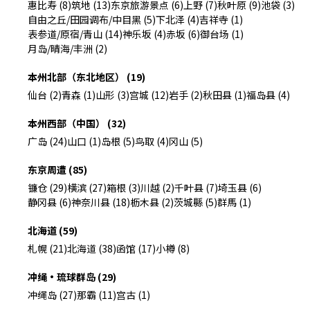
惠比寿 (8)
筑地 (13)
东京旅游景点 (6)
上野 (7)
秋叶原 (9)
池袋 (3)
自由之丘/田园调布/中目黑 (5)
下北泽 (4)
吉祥寺 (1)
表参道/原宿/青山 (14)
神乐坂 (4)
赤坂 (6)
御台场 (1)
月岛/晴海/丰洲 (2)
本州北部（东北地区） (19)
仙台 (2)
青森 (1)
山形 (3)
宫城 (12)
岩手 (2)
秋田县 (1)
福岛县 (4)
本州西部（中国） (32)
广岛 (24)
山口 (1)
岛根 (5)
鸟取 (4)
冈山 (5)
东京周遭 (85)
镰仓 (29)
横滨 (27)
箱根 (3)
川越 (2)
千叶县 (7)
埼玉县 (6)
静冈县 (6)
神奈川县 (18)
枥木县 (2)
茨城縣 (5)
群馬 (1)
北海道 (59)
札幌 (21)
北海道 (38)
函馆 (17)
小樽 (8)
冲绳・琉球群岛 (29)
冲绳岛 (27)
那霸 (11)
宫古 (1)