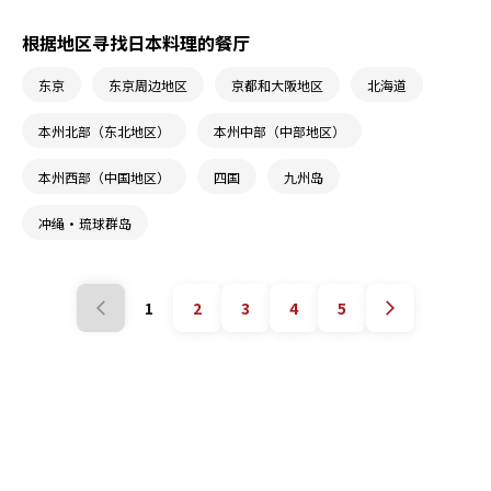
根据地区寻找日本料理的餐厅
东京
东京周边地区
京都和大阪地区
北海道
本州北部（东北地区）
本州中部（中部地区）
本州西部（中国地区）
四国
九州岛
冲绳・琉球群岛
1
2
3
4
5