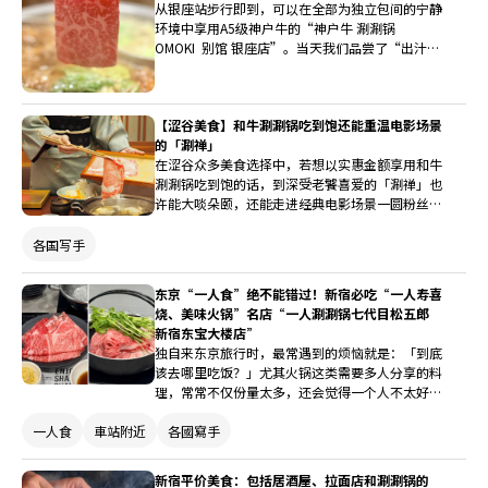
顺序上安排的巧思，作为旅日途中的美好回忆。
从银座站步行即到，可以在全部为独立包间的宁静
环境中享用A5级神户牛的“神户牛 涮涮锅
OMOKI 别馆 银座店”。当天我们品尝了“出汁涮
涮锅”和“寿喜锅”，用两种不同的高汤涮肉，可
以享受奢华锅物的对比。为在银座寻求优质肉类和
舒适空间的人们提供实地评测。
【涩谷美食】和牛涮涮锅吃到饱还能重温电影场景
的「涮禅」
在涩谷众多美食选择中，若想以实惠金额享用和牛
涮涮锅吃到饱的话，到深受老饕喜爱的「涮禅」也
许能大啖朵颐，还能走进经典电影场景一圆粉丝
梦。一起来看看到这间「涮禅涩谷店」的魅力吧！
各国写手
东京“一人食”绝不能错过！新宿必吃“一人寿喜
烧、美味火锅”名店“一人涮涮锅七代目松五郎
新宿东宝大楼店”
独自来东京旅行时，最常遇到的烦恼就是：「到底
该去哪里吃饭？」尤其火锅这类需要多人分享的料
理，常常不仅份量太多，还会觉得一个人不太好意
思进去。如果你也是热爱独旅、喜欢随性探索的美
一人食
車站附近
各國寫手
食旅人，那么位于新宿东宝大厦内的“一人涮涮锅
七代目松五郎 新宿东宝大厦店”，绝对是为你量
身打造的美味驿站。这是一家专为“一个人用餐”
新宿平价美食：包括居酒屋、拉面店和涮涮锅的