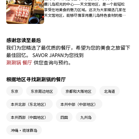
的顶级和食餐厅。从考验职人手艺的精致寿司、稀
鹿儿岛观光的中心——天文馆地区，是一个能轻松
有的河豚料理，到讲究五感体验的高级板前（吧
享受在地美食的魅力区域。这次为大家精选几家在
台）**串炸，带您沉浸式领略日本料理的深奥底蕴
天文馆地区，能够尽情享用鹿儿岛特色食材的推荐
与极致款待。
餐厅。在深受当地人喜爱的名店中，尽情体验鹿儿
岛独有的风味吧。
感谢您读至最后
我们为您精选了最优质的餐厅，希望为您的美食之旅留下
最佳回忆。 SAVOR JAPAN为您找到
涮涮锅 餐厅
供您查询与预约。
根据地区寻找涮涮锅的餐厅
东京
东京周边地区
京都和大阪地区
北海道
本州北部（东北地区）
本州中部（中部地区）
本州西部（中国地区）
四国
九州岛
冲绳・琉球群岛