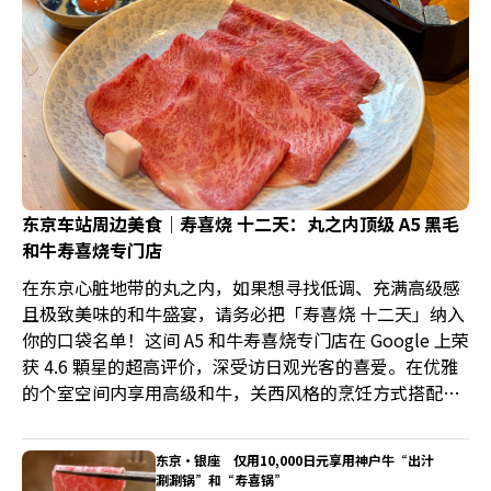
东京车站周边美食｜寿喜烧 十二天：丸之内顶级 A5 黑毛
和牛寿喜烧专门店
在东京心脏地带的丸之内，如果想寻找低调、充满高级感
且极致美味的和牛盛宴，请务必把「寿喜烧 十二天」纳入
你的口袋名单！这间 A5 和牛寿喜烧专门店在 Google 上荣
获 4.6 顆星的超高评价，深受访日观光客的喜爱。在优雅
的个室空间内享用高级和牛，关西风格的烹饪方式搭配上
专业职人桌边服务，是丸之内中少见兼具质感与吃到饱餐
点的选择。如果是在特别的日子来这里享用餐点的话，十
东京・银座 仅用10,000日元享用神户牛“出汁
分推荐本篇文章所撰写的套餐餐点，能体验到店家在餐点
涮涮锅”和“寿喜锅”