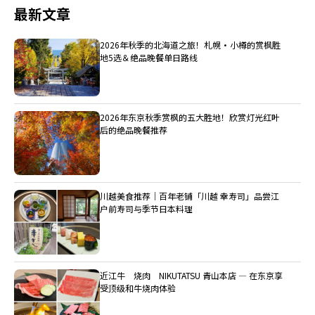
最新文章
2026年秋季的北海道之旅！札幌・小樽的赏枫胜
地5选＆绝品晚餐单日路线
2026年东京秋季赏枫的五大胜地！欣赏灯光红叶
后的绝品晚餐推荐
川越美食推荐｜百年老铺「川越 幸寿司」品尝江
户前寿司与季节日本料理
近江牛 烧肉 NIKUTATSU 青山本店 ― 在东京享
受顶级和牛烧肉体验