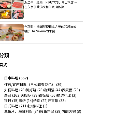
近江牛 烧肉 NIKUTATSU 青山本店 ―
在东京享受顶级和牛烧肉体验
在京都・祇园展现日本之美的和风法式
餐厅The Sakura的午餐
分類
菜式
日本料理 (557)
怀石/宴席料理（日式套餐菜色） (39)
火锅料理 (28)
御好烧 (28)
涮涮锅 (47)
荞麦面 (23)
寿司 (163)
天妇罗 (28)
铁板烧 (56)
精进料理 (3)
猪排 (15)
串烧 (14)
焼鸟 (22)
寿喜锅 (33)
日式料理 (211)
牡蛎料理 (1)
生鱼片、海鲜料理 (34)
鳗鱼料理 (39)
内脏火锅 (8)