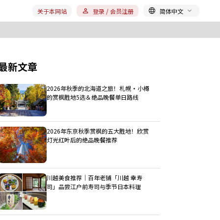
关于本网站
登录 / 会员注册
简体中文
最新文章
2026年秋季的北海道之旅！札幌・小樽
的赏枫胜地5选＆绝品晚餐单日路线
2026年东京秋季赏枫的五大胜地！欣赏
灯光红叶后的绝品晚餐推荐
川越美食推荐｜百年老铺「川越 幸寿
司」品尝江户前寿司与季节日本料理