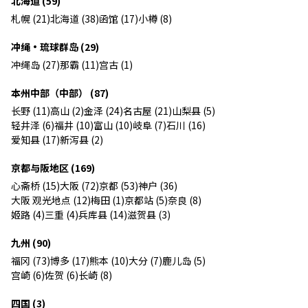
北海道 (59)
札幌 (21)
北海道 (38)
函馆 (17)
小樽 (8)
冲绳・琉球群岛 (29)
冲绳岛 (27)
那霸 (11)
宫古 (1)
本州中部（中部） (87)
长野 (11)
高山 (2)
金泽 (24)
名古屋 (21)
山梨县 (5)
轻井泽 (6)
福井 (10)
富山 (10)
岐阜 (7)
石川 (16)
爱知县 (17)
新泻县 (2)
京都与阪地区 (169)
心斋桥 (15)
大阪 (72)
京都 (53)
神户 (36)
大阪 观光地点 (12)
梅田 (1)
京都站 (5)
奈良 (8)
姬路 (4)
三重 (4)
兵库县 (14)
滋贺县 (3)
九州 (90)
福冈 (73)
博多 (17)
熊本 (10)
大分 (7)
鹿儿岛 (5)
宫崎 (6)
佐贺 (6)
长崎 (8)
四国 (3)