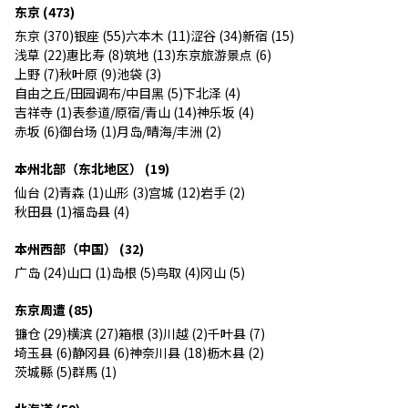
东京 (473)
东京 (370)
银座 (55)
六本木 (11)
涩谷 (34)
新宿 (15)
浅草 (22)
惠比寿 (8)
筑地 (13)
东京旅游景点 (6)
上野 (7)
秋叶原 (9)
池袋 (3)
自由之丘/田园调布/中目黑 (5)
下北泽 (4)
吉祥寺 (1)
表参道/原宿/青山 (14)
神乐坂 (4)
赤坂 (6)
御台场 (1)
月岛/晴海/丰洲 (2)
本州北部（东北地区） (19)
仙台 (2)
青森 (1)
山形 (3)
宫城 (12)
岩手 (2)
秋田县 (1)
福岛县 (4)
本州西部（中国） (32)
广岛 (24)
山口 (1)
岛根 (5)
鸟取 (4)
冈山 (5)
东京周遭 (85)
镰仓 (29)
横滨 (27)
箱根 (3)
川越 (2)
千叶县 (7)
埼玉县 (6)
静冈县 (6)
神奈川县 (18)
枥木县 (2)
茨城縣 (5)
群馬 (1)