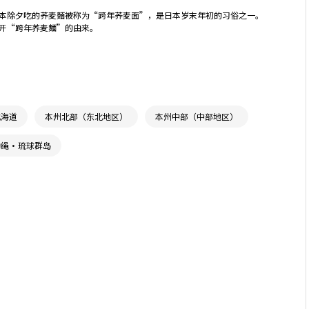
本除夕吃的荞麦麵被称为“跨年荞麦面”，是日本岁末年初的习俗之一。
开“跨年荞麦麵”的由来。
北海道
本州北部（东北地区）
本州中部（中部地区）
冲绳・琉球群岛