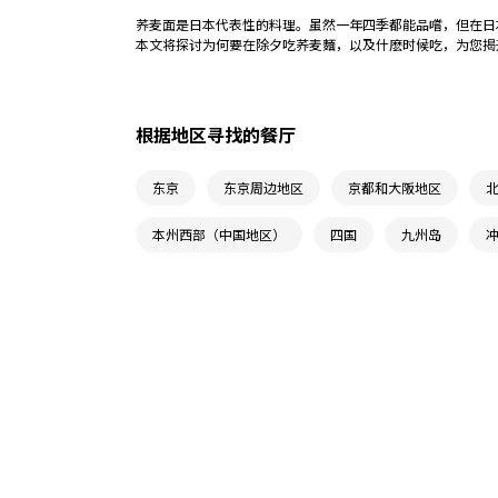
荞麦面是日本代表性的料理。虽然一年四季都能品嚐，但在日
本文将探讨为何要在除夕吃荞麦麵，以及什麽时候吃，为您揭
根据地区寻找的餐厅
东京
东京周边地区
京都和大阪地区
本州西部（中国地区）
四国
九州岛