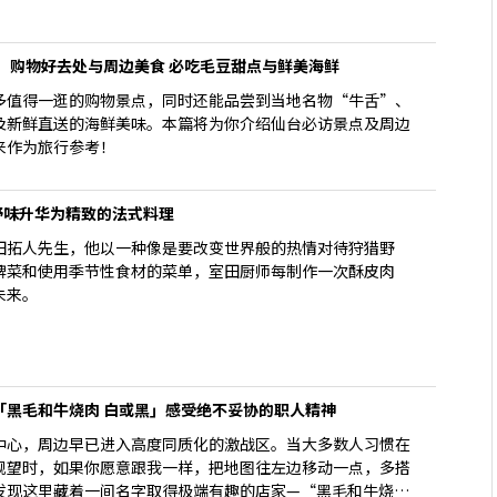
、购物好去处与周边美食 必吃毛豆甜点与鲜美海鲜
多值得一逛的购物景点，同时还能品尝到当地名物“牛舌”、
及新鲜直送的海鲜美味。本篇将为你介绍仙台必访景点及周边
来作为旅行参考！
正野味升华为精致的法式料理
田拓人先生，他以一种像是要改变世界般的热情对待狩猎野
牌菜和使用季节性食材的菜单，室田厨师每制作一次酥皮肉
未来。
「黑毛和牛烧肉 白或黑」感受绝不妥协的职人精神
中心，周边早已进入高度同质化的激战区。当大多数人习惯在
观望时，如果你愿意跟我一样，把地图往左边移动一点，多搭
发现这里藏着一间名字取得极端有趣的店家—“黑毛和牛烧肉