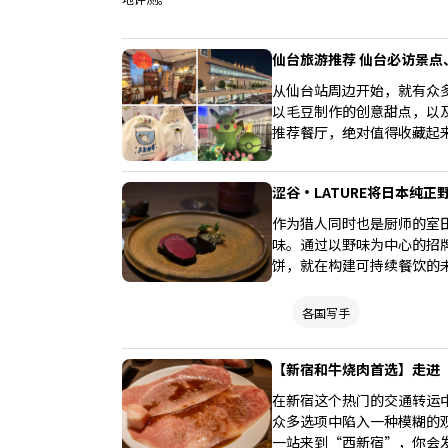
仙台旅游推荐 仙台必访景点
从仙台站周边开始，就有众
以毛豆制作的创意甜点，以
推荐餐厅，绝对值得收藏起
涩谷・LATURE将日本纯
作为猎人同时也是厨师的室
味。通过以野味为中心的招
饼，就在构建可持续餐饮的
各国写手
【新宿和牛烧肉首选】走进
在新宿这个热门的交通转运
众多选项中陷入一种模糊的
一站来到“西新宿”，你会