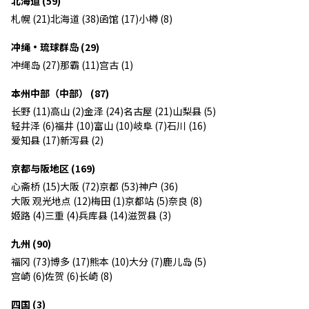
北海道 (59)
札幌 (21)
北海道 (38)
函馆 (17)
小樽 (8)
冲绳・琉球群岛 (29)
冲绳岛 (27)
那霸 (11)
宫古 (1)
本州中部（中部） (87)
长野 (11)
高山 (2)
金泽 (24)
名古屋 (21)
山梨县 (5)
轻井泽 (6)
福井 (10)
富山 (10)
岐阜 (7)
石川 (16)
爱知县 (17)
新泻县 (2)
京都与阪地区 (169)
心斋桥 (15)
大阪 (72)
京都 (53)
神户 (36)
大阪 观光地点 (12)
梅田 (1)
京都站 (5)
奈良 (8)
姬路 (4)
三重 (4)
兵库县 (14)
滋贺县 (3)
九州 (90)
福冈 (73)
博多 (17)
熊本 (10)
大分 (7)
鹿儿岛 (5)
宫崎 (6)
佐贺 (6)
长崎 (8)
四国 (3)