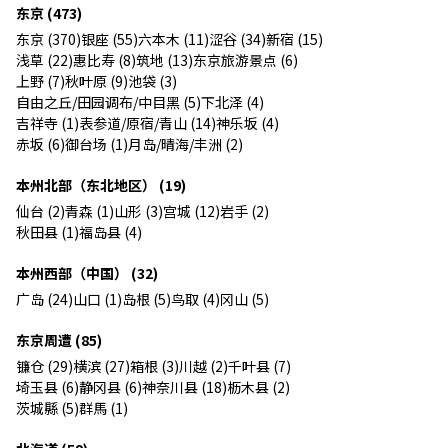
东京 (473)
东京 (370)
银座 (55)
六本木 (11)
涩谷 (34)
新宿 (15)
浅草 (22)
惠比寿 (8)
筑地 (13)
东京旅游景点 (6)
上野 (7)
秋叶原 (9)
池袋 (3)
自由之丘/田园调布/中目黑 (5)
下北泽 (4)
吉祥寺 (1)
表参道/原宿/青山 (14)
神乐坂 (4)
赤坂 (6)
御台场 (1)
月岛/晴海/丰洲 (2)
本州北部（东北地区） (19)
仙台 (2)
青森 (1)
山形 (3)
宫城 (12)
岩手 (2)
秋田县 (1)
福岛县 (4)
本州西部（中国） (32)
广岛 (24)
山口 (1)
岛根 (5)
鸟取 (4)
冈山 (5)
东京周遭 (85)
镰仓 (29)
横滨 (27)
箱根 (3)
川越 (2)
千叶县 (7)
埼玉县 (6)
静冈县 (6)
神奈川县 (18)
枥木县 (2)
茨城縣 (5)
群馬 (1)