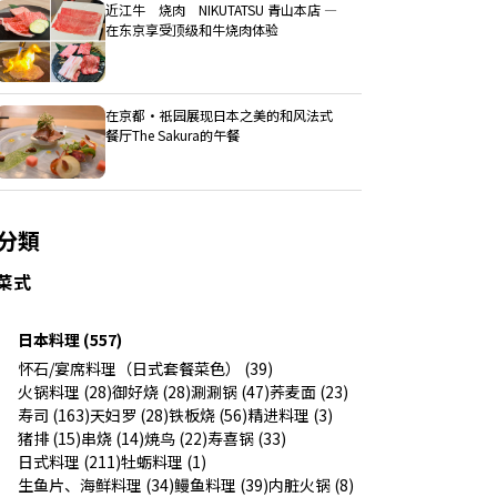
近江牛 烧肉 NIKUTATSU 青山本店 ―
在东京享受顶级和牛烧肉体验
在京都・祇园展现日本之美的和风法式
餐厅The Sakura的午餐
分類
菜式
日本料理 (557)
怀石/宴席料理（日式套餐菜色） (39)
火锅料理 (28)
御好烧 (28)
涮涮锅 (47)
荞麦面 (23)
寿司 (163)
天妇罗 (28)
铁板烧 (56)
精进料理 (3)
猪排 (15)
串烧 (14)
焼鸟 (22)
寿喜锅 (33)
日式料理 (211)
牡蛎料理 (1)
生鱼片、海鲜料理 (34)
鳗鱼料理 (39)
内脏火锅 (8)