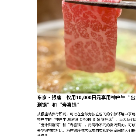
东京・银座 仅用10,000日元享用神户牛“
涮锅”和“寿喜锅”
从银座站步行即到，可以在全部为独立包间的宁静环境中享用
神户牛的“神户牛 涮涮锅 OMOKI 别馆 银座店”。当天我们
“出汁涮涮锅”和“寿喜锅”，用两种不同的高汤涮肉，可以
奢华锅物的对比。为在银座寻求优质肉类和舒适空间的人们提
地评测。