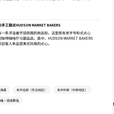
然不同的硬派道路。卖的不只是烧肉，而是一种“拒绝平庸”
甜点HUDSON MARKET BAKERS
有一条洋溢着怀旧氛围的商店街。这里既有老字号和式点心
特咖啡厅与甜品店。其中，HUDSON MARKET BAKERS
欢迎客人来品尝美式风格的点心。
北海道
本州北部（东北地区）
本州中部（中部地区）
冲绳・琉球群岛