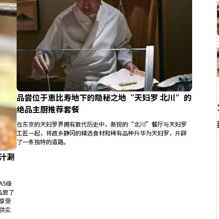
品尝位于恵比寿地下的隐秘之地“天妇罗 北川”的
绝品主厨推荐套餐
在东京的天妇罗界拥有数代历史中，新锐的“北川”餐厅与天妇罗
工匠一起，将故乡静冈的精选食材和稀有品种升华为天妇罗，开辟
了一条独特的道路。
出汁涮
A5级
品尝了
享受
供实