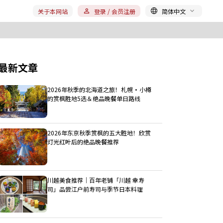
关于本网站
登录 / 会员注册
简体中文
最新文章
2026年秋季的北海道之旅！札幌・小樽
的赏枫胜地5选＆绝品晚餐单日路线
2026年东京秋季赏枫的五大胜地！欣赏
灯光红叶后的绝品晚餐推荐
川越美食推荐｜百年老铺「川越 幸寿
司」品尝江户前寿司与季节日本料理