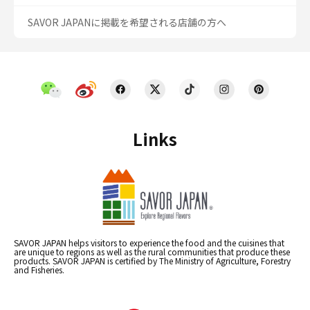
SAVOR JAPANに掲載を希望される店舗の方へ
Links
SAVOR JAPAN helps visitors to experience the food and the cuisines that
are unique to regions as well as the rural communities that produce these
products. SAVOR JAPAN is certified by The Ministry of Agriculture, Forestry
and Fisheries.