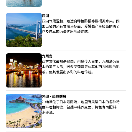
四国
四国气候温和，最适合种植酢橘等柑橘类水果。四
国出名的还有赞岐乌冬面、爱媛县产量极高的斑节
虾及日本国内最优质的虎河豚。
九州岛
西方文化最初是经由九州岛传入日本，九州岛为日
本的第三大岛，因深受葡萄牙与其他西方料理的影
响，使其发展出多彩的料理传统。
冲绳・琉球群岛
冲绳县位于日本最南端，这里有风靡日本的各种特
色料理和特饮，包括冲绳荞麦面、特色寿司配料、
泡盛酒。