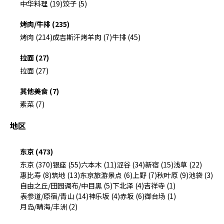
中华料理 (19)
饺子 (5)
烤肉/牛排 (235)
烤肉 (214)
成吉斯汗烤羊肉 (7)
牛排 (45)
拉面 (27)
拉面 (27)
其他美食 (7)
素菜 (7)
地区
东京 (473)
东京 (370)
银座 (55)
六本木 (11)
涩谷 (34)
新宿 (15)
浅草 (22)
惠比寿 (8)
筑地 (13)
东京旅游景点 (6)
上野 (7)
秋叶原 (9)
池袋 (3)
自由之丘/田园调布/中目黑 (5)
下北泽 (4)
吉祥寺 (1)
表参道/原宿/青山 (14)
神乐坂 (4)
赤坂 (6)
御台场 (1)
月岛/晴海/丰洲 (2)