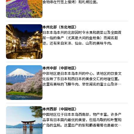
食物串在竹签上慢烤）和札幌拉面。
本州北部（东北地区）
日本本岛本州的北部因时令水果和蔬菜以及全国首
屈一指的鱼产（尤其是大间的金枪鱼）而闻名遐
迩，还有来自米泽、仙台、山形的美味牛肉。
本州中部（中部地区）
中部地区是日本本岛本州的中心，该地区的饮食文
化反映了东日本和西日本的美食交汇的地理位置。
这里有美味的飞驒牛肉、举世闻名的富士山及许多
广受称赞的清酒酿造厂。
本州西部（中国地区）
中国地区位于日本本岛西南部，物产丰富。许多产
品享有日本国内最优的美誉，包括鸟取的松叶蟹和
广岛的生蚝。这里出产的梨和麝香葡萄也是最优等
级。