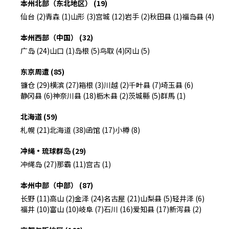
本州北部（东北地区） (19)
仙台 (2)
青森 (1)
山形 (3)
宫城 (12)
岩手 (2)
秋田县 (1)
福岛县 (4)
本州西部（中国） (32)
广岛 (24)
山口 (1)
岛根 (5)
鸟取 (4)
冈山 (5)
东京周遭 (85)
镰仓 (29)
横滨 (27)
箱根 (3)
川越 (2)
千叶县 (7)
埼玉县 (6)
静冈县 (6)
神奈川县 (18)
枥木县 (2)
茨城縣 (5)
群馬 (1)
北海道 (59)
札幌 (21)
北海道 (38)
函馆 (17)
小樽 (8)
冲绳・琉球群岛 (29)
冲绳岛 (27)
那霸 (11)
宫古 (1)
本州中部（中部） (87)
长野 (11)
高山 (2)
金泽 (24)
名古屋 (21)
山梨县 (5)
轻井泽 (6)
福井 (10)
富山 (10)
岐阜 (7)
石川 (16)
爱知县 (17)
新泻县 (2)