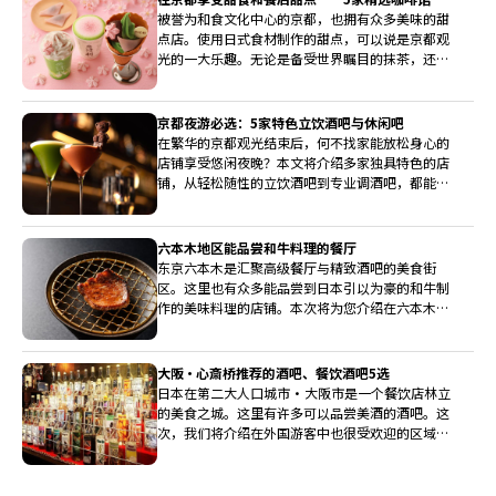
被誉为和食文化中心的京都，也拥有众多美味的甜
点店。使用日式食材制作的甜点，可以说是京都观
光的一大乐趣。无论是备受世界瞩目的抹茶，还是
红豆、白玉、黑糖蜜等具有日本特色的食材，这些
甜点在外观和口感上都充满了京都的风情。不妨来
品尝一下这些充满京都特色的甜品吧。
京都夜游必选：5家特色立饮酒吧与休闲吧
在繁华的京都观光结束后，何不找家能放松身心的
店铺享受悠闲夜晚？本文将介绍多家独具特色的店
铺，从轻松随性的立饮酒吧到专业调酒吧，都能品
尝到京都独有的美酒。
六本木地区能品尝和牛料理的餐厅
东京六本木是汇聚高级餐厅与精致酒吧的美食街
区。这里也有众多能品尝到日本引以为豪的和牛制
作的美味料理的店铺。本次将为您介绍在六本木能
充分感受和牛美味的推荐餐厅。
大阪・心斎桥推荐的酒吧、餐饮酒吧5选
日本在第二大人口城市・大阪市是一个餐饮店林立
的美食之城。这里有许多可以品尝美酒的酒吧。这
次，我们将介绍在外国游客中也很受欢迎的区域
——心斋桥的推荐酒吧和餐饮酒吧。让我们享受今
晚的美酒，包括葡萄酒、鸡尾酒和啤酒。与酒相配
的美食也值得关注。