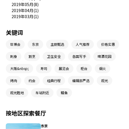
2019年05月(8)
2019年04月(1)
2019年03月(1)
关键词
世博会
东京
主厨甄选
人气推荐
价格实惠
刺身
割烹
卫生安全
各国写手
啤酒花园
大阪&nbsp;
寿司
展览会
柜台
烟火
烤肉
约会
经典行程
编辑部严选
观光
观光胜地
车站附近
鳗鱼
按地区探索餐厅
东京