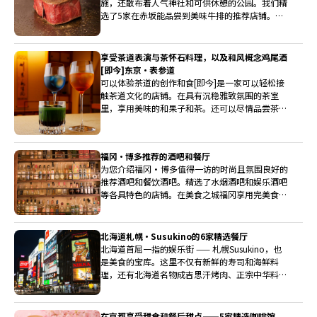
施，还散布着人气神社和可供休憩的公园。我们精
选了5家在赤坂能品尝到美味牛排的推荐店铺。这
些餐厅不仅严选优质牛肉制作料理，还格外注重用
餐氛围。
享受茶道表演与茶怀石料理，以及和风概念鸡尾酒
[即今]东京·表参道
可以体验茶道的创作和食[即今]是一家可以轻松接
触茶道文化的店铺。在具有沉稳雅致氛围的茶室
里，享用美味的和果子和茶。还可以尽情品尝茶怀
石料理和美酒。在日本流行文化的发源地青山，尽
情体验日本传统文化。
福冈・博多推荐的酒吧和餐厅
为您介绍福冈・博多值得一访的时尚且氛围良好的
推荐酒吧和餐饮酒吧。精选了水烟酒吧和娱乐酒吧
等各具特色的店铺。在美食之城福冈享用完美食
后，想要继续享受夜生活时，作为第二站也非常适
合。
北海道札幌・Susukino的6家精选餐厅
北海道首屈一指的娱乐街 —— 札幌Susukino，也
是美食的宝库。这里不仅有新鲜的寿司和海鲜料
理，还有北海道名物成吉思汗烤肉、正宗中华料
理、休闲的墨西哥料理等等，我们将介绍一些能够
品尝到北海道各地食材的热门餐厅。
在京都享受甜食和餐后甜点——5家精选咖啡馆