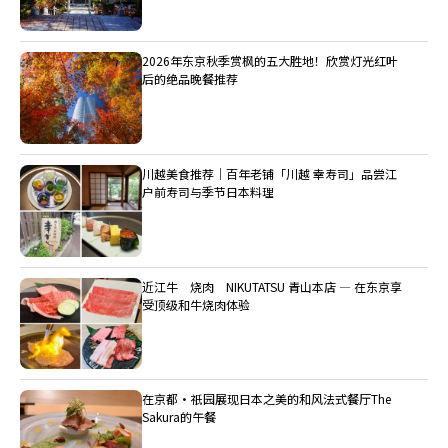
2026年东京秋季赏枫的五大胜地！欣赏灯光红叶
后的绝品晚餐推荐
川越美食推荐｜百年老铺「川越 幸寿司」品尝江
户前寿司与季节日本料理
近江牛 烧肉 NIKUTATSU 青山本店 ― 在东京享
受顶级和牛烧肉体验
在京都・祇园展现日本之美的和风法式餐厅The
Sakura的午餐