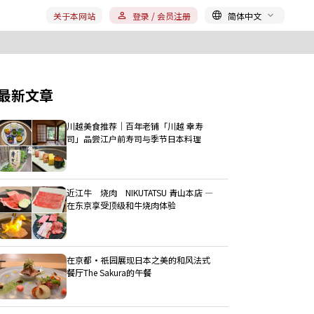
关于本网站
登录 / 会员注册
简体中文
最新文章
川越美食推荐｜百年老铺「川越 幸寿
司」品尝江户前寿司与季节日本料理
近江牛 烧肉 NIKUTATSU 青山本店 ―
在东京享受顶级和牛烧肉体验
在京都・祇园展现日本之美的和风法式
餐厅The Sakura的午餐