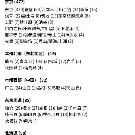
东京 (472)
东京 (370)
银座 (54)
六本木 (10)
涩谷 (34)
新宿 (15)
浅草 (22)
惠比寿 (8)
筑地 (13)
东京旅游景点 (6)
上野 (7)
秋叶原 (9)
池袋 (3)
自由之丘/田园调布/中目黑 (5)
下北泽 (4)
吉祥寺 (1)
表参道/原宿/青山 (14)
神乐坂 (4)
赤坂 (6)
御台场 (1)
月岛/晴海/丰洲 (2)
本州北部（东北地区） (19)
仙台 (2)
青森 (1)
山形 (3)
宫城 (12)
岩手 (2)
秋田县 (1)
福岛县 (4)
本州西部（中国） (32)
广岛 (24)
山口 (1)
岛根 (5)
鸟取 (4)
冈山 (5)
东京周遭 (85)
镰仓 (29)
横滨 (27)
箱根 (3)
川越 (2)
千叶县 (7)
埼玉县 (6)
静冈县 (6)
神奈川县 (18)
枥木县 (2)
茨城縣 (5)
群馬 (1)
北海道 (58)