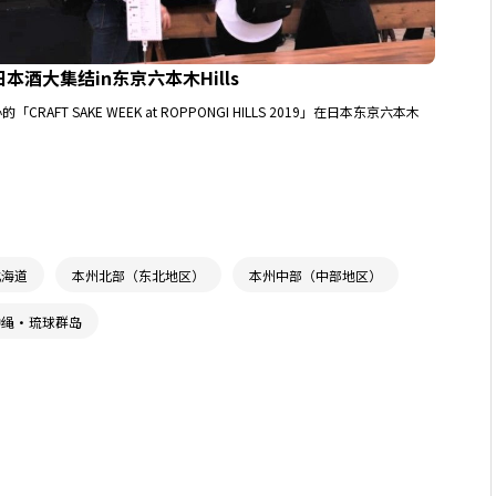
9--日本酒大集结in东京六本木Hills
FT SAKE WEEK at ROPPONGI HILLS 2019」在日本东京六本木
北海道
本州北部（东北地区）
本州中部（中部地区）
冲绳・琉球群岛