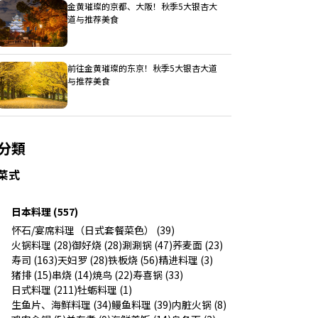
金黄璀璨的京都、大阪！秋季5大银杏大
道与推荐美食
前往金黄璀璨的东京！秋季5大银杏大道
与推荐美食
分類
菜式
日本料理 (557)
怀石/宴席料理（日式套餐菜色） (39)
火锅料理 (28)
御好烧 (28)
涮涮锅 (47)
荞麦面 (23)
寿司 (163)
天妇罗 (28)
铁板烧 (56)
精进料理 (3)
猪排 (15)
串烧 (14)
焼鸟 (22)
寿喜锅 (33)
日式料理 (211)
牡蛎料理 (1)
生鱼片、海鲜料理 (34)
鳗鱼料理 (39)
内脏火锅 (8)