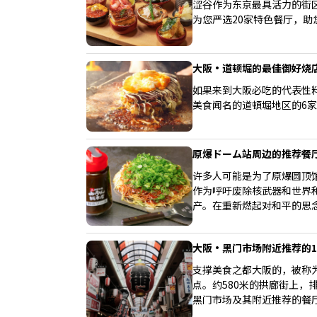
涩谷作为东京最具活力的街
为您严选20家特色餐厅，助
大阪・道顿堀的最佳御好烧店6
如果来到大阪必吃的代表性
美食闻名的道頓堀地区的6
原爆ドーム站周边的推荐餐
许多人可能是为了原爆圆顶
作为呼吁废除核武器和世界
产。在重新燃起对和平的思
名物御好烧、和食、牛排、
大阪・黑门市场附近推荐的1
支撑美食之都大阪的，被称
点。约580米的拱廊街上，
黑门市场及其附近推荐的餐