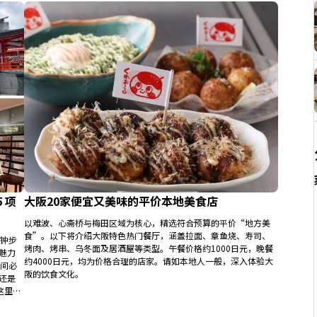
 项
大阪20家便宜又美味的平价本地美食店
以难波、心斋桥与梅田区域为核心，精选符合预算的平价“地方美
食”。以下将介绍大阪特色热门餐厅，涵盖拉面、章鱼烧、寿司、
分钟步
烤肉、烤串、乌冬面及居酒屋等类型。午餐价格约1000日元，晚餐
魅力
约4000日元，均为价格合理的店家。请如本地人一般，深入体验大
 间必
阪的饮食文化。
还是
这里都
友适
探索