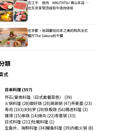
近江牛 烧肉 NIKUTATSU 青山本店 ―
在东京享受顶级和牛烧肉体验
在京都・祇园展现日本之美的和风法式
餐厅The Sakura的午餐
分類
菜式
日本料理 (557)
怀石/宴席料理（日式套餐菜色） (39)
火锅料理 (28)
御好烧 (28)
涮涮锅 (47)
荞麦面 (23)
寿司 (163)
天妇罗 (28)
铁板烧 (56)
精进料理 (3)
猪排 (15)
串烧 (14)
焼鸟 (22)
寿喜锅 (33)
日式料理 (211)
牡蛎料理 (1)
生鱼片、海鲜料理 (34)
鳗鱼料理 (39)
内脏火锅 (8)