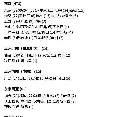
东京 (473)
东京 (370)
银座 (55)
六本木 (11)
涩谷 (34)
新宿 (15)
浅草 (22)
惠比寿 (8)
筑地 (13)
东京旅游景点 (6)
上野 (7)
秋叶原 (9)
池袋 (3)
自由之丘/田园调布/中目黑 (5)
下北泽 (4)
吉祥寺 (1)
表参道/原宿/青山 (14)
神乐坂 (4)
赤坂 (6)
御台场 (1)
月岛/晴海/丰洲 (2)
本州北部（东北地区） (19)
仙台 (2)
青森 (1)
山形 (3)
宫城 (12)
岩手 (2)
秋田县 (1)
福岛县 (4)
本州西部（中国） (32)
广岛 (24)
山口 (1)
岛根 (5)
鸟取 (4)
冈山 (5)
东京周遭 (85)
镰仓 (29)
横滨 (27)
箱根 (3)
川越 (2)
千叶县 (7)
埼玉县 (6)
静冈县 (6)
神奈川县 (18)
枥木县 (2)
茨城縣 (5)
群馬 (1)