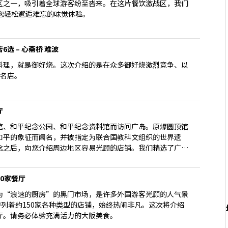
区之一，吸引着全球游客纷至沓来。在这片餐饮激战区，我们
您轻松邂逅难忘的味觉体验。
选 – 心斋桥 难波
料理，就是御好烧。这次介绍的是在众多御好烧激烈竞争、以
家名店。
厅
馆、和平纪念公园、和平纪念资料馆而访问广岛。原爆圆顶馆
和平的象征而闻名，并被指定为联合国教科文组织的世界遗
念之后，向您介绍周边地区容易光顾的店铺。我们精选了广岛
意大利菜等多种店铺。
0家餐厅
为“浪速的厨房”的黑门市场，是许多外国游客光顾的人气景
排列着约150家各种类型的店铺，始终热闹非凡。这次将介绍
厅。请务必体验充满活力的大阪美食。