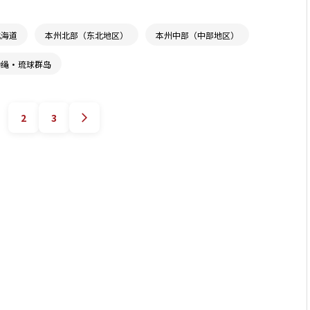
北海道
本州北部（东北地区）
本州中部（中部地区）
冲绳・琉球群岛
2
3