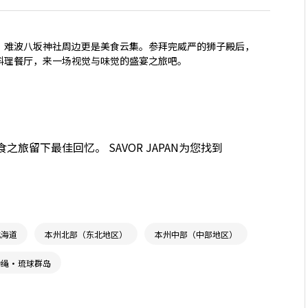
阪，难波八坂神社周边更是美食云集。参拜完威严的狮子殿后，
料理餐厅，来一场视觉与味觉的盛宴之旅吧。
留下最佳回忆。 SAVOR JAPAN为您找到
北海道
本州北部（东北地区）
本州中部（中部地区）
冲绳・琉球群岛