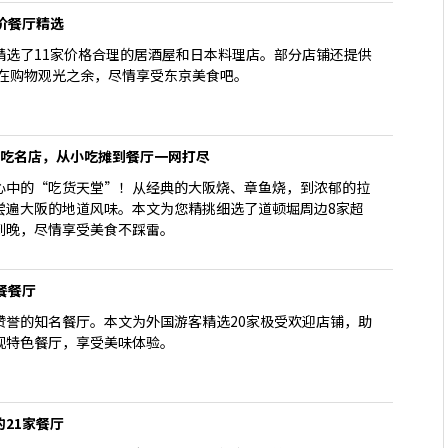
价餐厅精选
精选了11家价格合理的居酒屋和日本料理店。部分店铺还提供
。在购物观光之余，尽情享受东京美食吧。
必吃名店，从小吃摊到餐厅一网打尽
心中的“吃货天堂”！从经典的大阪烧、章鱼烧，到浓郁的拉
尝遍大阪的地道风味。本文为您精挑细选了道顿堀周边8家超
到晚，尽情享受美食不踩雷。
餐餐厅
赞誉的知名餐厅。本文为外国游客精选20家极受欢迎店铺，助
现特色餐厅，享受美味体验。
21家餐厅