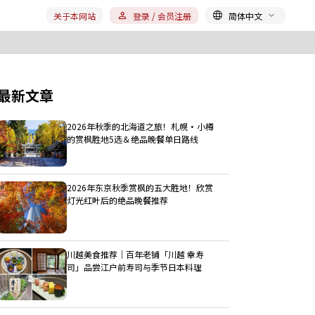
关于本网站
登录 / 会员注册
简体中文
最新文章
2026年秋季的北海道之旅！札幌・小樽
的赏枫胜地5选＆绝品晚餐单日路线
2026年东京秋季赏枫的五大胜地！欣赏
灯光红叶后的绝品晚餐推荐
川越美食推荐｜百年老铺「川越 幸寿
司」品尝江户前寿司与季节日本料理