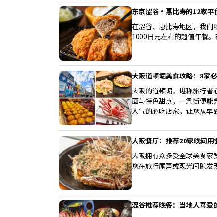
新宿三丁目吧！
东京涩谷・惠比寿的12家平
在涩谷、恵比寿地区，我们
1000日元左右的超值午餐
大阪道顿堀美食攻略：8家
大阪的道顿堀，堪称旅行者
面与特色甜点，一条街便能
人气的必吃店家，让您从早
大阪餐厅：推荐20家晚间用
大阪拥有众多受全球美食家
您在旅行尾声或观光间隙发
涩谷推荐晚餐：当地人喜爱的