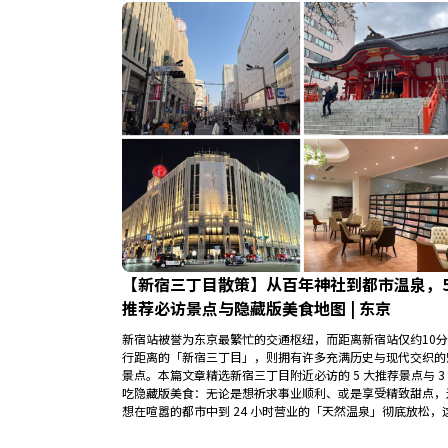
【新宿三丁目散策】从百年神社到都市温泉，5
推荐必访景点与隐藏版美食地图 | 东京
新宿站被誉为东京最繁忙的交通枢纽，而距离新宿站仅约10
行距离的「新宿三丁目」，则拥有许多充满历史与现代交织的
景点。本篇文章精选新宿三丁目附近必访的 5 大推荐景点与 3
吃隐藏版美食：无论是想祈求事业顺利、或是享受精致甜点，
想在喧嚣的都市中到 24 小时营业的「天然温泉」彻底放松，
能满足你。隐藏版美食则从低调奢华的黑牛舌烧肉，到三五好
合聚会的文字烧热门店都能找到。来跟着这篇散策攻略，一起