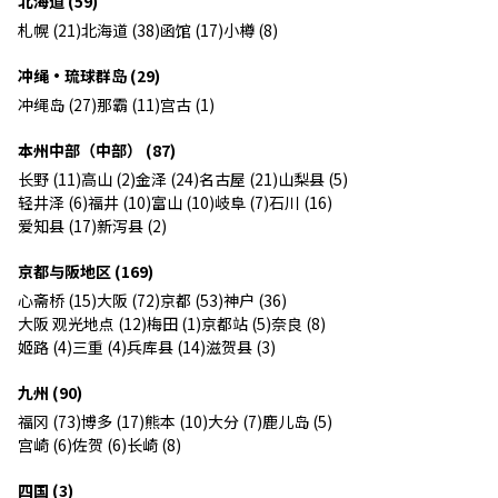
北海道 (59)
札幌 (21)
北海道 (38)
函馆 (17)
小樽 (8)
冲绳・琉球群岛 (29)
冲绳岛 (27)
那霸 (11)
宫古 (1)
本州中部（中部） (87)
长野 (11)
高山 (2)
金泽 (24)
名古屋 (21)
山梨县 (5)
轻井泽 (6)
福井 (10)
富山 (10)
岐阜 (7)
石川 (16)
爱知县 (17)
新泻县 (2)
京都与阪地区 (169)
心斋桥 (15)
大阪 (72)
京都 (53)
神户 (36)
大阪 观光地点 (12)
梅田 (1)
京都站 (5)
奈良 (8)
姬路 (4)
三重 (4)
兵库县 (14)
滋贺县 (3)
九州 (90)
福冈 (73)
博多 (17)
熊本 (10)
大分 (7)
鹿儿岛 (5)
宫崎 (6)
佐贺 (6)
长崎 (8)
四国 (3)