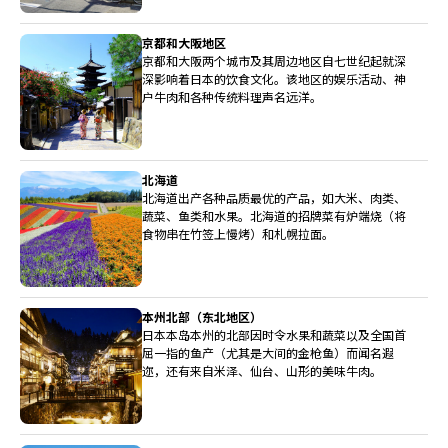
京都和大阪地区
京都和大阪两个城市及其周边地区自七世纪起就深
深影响着日本的饮食文化。该地区的娱乐活动、神
户牛肉和各种传统料理声名远洋。
北海道
北海道出产各种品质最优的产品，如大米、肉类、
蔬菜、鱼类和水果。北海道的招牌菜有炉端烧（将
食物串在竹签上慢烤）和札幌拉面。
本州北部（东北地区）
日本本岛本州的北部因时令水果和蔬菜以及全国首
屈一指的鱼产（尤其是大间的金枪鱼）而闻名遐
迩，还有来自米泽、仙台、山形的美味牛肉。