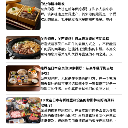
的让你精神焕发
奈良的春日大社在新年伊始吸引了许多人前来参
拜。该神社也是世界遗产，其朱漆的殿阁是一个受
欢迎的景点，似乎散发着大量的精神能量。参拜神
社后，您可以在附近享用优质鱼类或意大利料理美
食，让您的心情更加灿烂。
关东炖煮，关西烧烤！日本寿喜烧的不同风格
寿喜烧是享受日本和牛的最佳方式之一，不仅能提
升肉质的柔嫩度，还能衬托出脂肪的甘甜。本篇文
章将为您介绍关东和关西寿喜烧的不同之处，以及
寿喜烧的历史和推荐餐厅。
推荐在日本奈良的10家餐厅：从豪华餐厅到当地
小吃！
当在观光时，尤其是在不熟悉的地方，在一个充满
想去餐厅的城市里将选择缩小到一家餐馆可能是一
项艰巨的任务。在你真正尝试他们的食物之前，所
有的店面招牌和气味都可能显得诱人，让人充满选
择困难症。请不要忘记，奈良也是日本一个突出的
10 家在日本有祈祷室和设备的穆斯林友好清真料
观光地点！在联合国教科文组织世界遗产地、法隆
理餐厅！
寺和大佛像之间，这个县有许多吸引人的地方可供
亲爱的穆斯林朋友们，在日本旅行时是否曾为寻找
参观。在本文中，你会发现精心挑选的奈良最佳餐
合适的祈祷场所而困扰？虽然清真饮食文化在日本
饮地点，希望你能利用这些信息作为参考，充分体
逐渐普及，但配备专用祈祷设施的餐厅仍属凤毛麟
验奈良的美食！
角。我们深知信仰需求与美食体验同样重要，因此