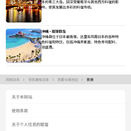
本的第三大岛，因深受葡萄牙与其他西方料理的影
响，使其发展出多彩的料理传统。
冲绳・琉球群岛
冲绳县位于日本最南端，这里有风靡日本的各种特
色料理和特饮，包括冲绳荞麦面、特色寿司配料、
泡盛酒。
风味日本
寻找美味日本
京都与阪地区
奈良
关于本网站
使用条款
关于个人信息的管理