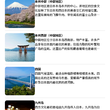
本州中部（中部地区）
中部地区是日本本岛本州的中心，该地区的饮食文
化反映了东日本和西日本的美食交汇的地理位置。
这里有美味的飞驒牛肉、举世闻名的富士山及许多
广受称赞的清酒酿造厂。
本州西部（中国地区）
中国地区位于日本本岛西南部，物产丰富。许多产
品享有日本国内最优的美誉，包括鸟取的松叶蟹和
广岛的生蚝。这里出产的梨和麝香葡萄也是最优等
级。
四国
四国气候温和，最适合种植酢橘等柑橘类水果。四
国出名的还有赞岐乌冬面、爱媛县产量极高的斑节
虾及日本国内最优质的虎河豚。
九州岛
西方文化最初是经由九州岛传入日本，九州岛为日