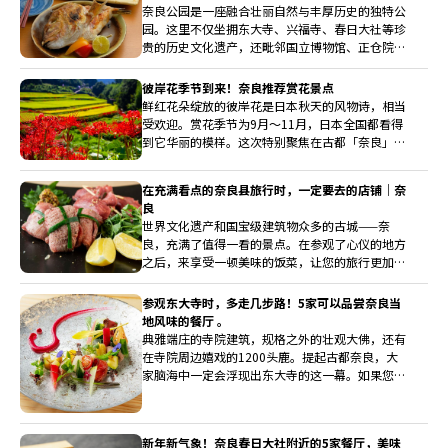
奈良公园是一座融合壮丽自然与丰厚历史的独特公
园。这里不仅坐拥东大寺、兴福寺、春日大社等珍
贵的历史文化遗产，还毗邻国立博物馆、正仓院等
文化设施，是奈良观光的核心区域，也是奈良的象
征。此次特别甄选了5家推荐餐厅，让您在奈良公
彼岸花季节到来！奈良推荐赏花景点
园漫步后，享受一顿美味的餐食，感受奈良的魅
鲜红花朵绽放的彼岸花是日本秋天的风物诗，相当
力。
受欢迎。赏花季节为9月～11月，日本全国都看得
到它华丽的模样。这次特别聚焦在古都「奈良」的
彼岸花景点介绍给大家，规模超大的彼岸花田等你
来观赏喔！
在充满看点的奈良县旅行时，一定要去的店铺｜奈
良
世界文化遗产和国宝级建筑物众多的古城——奈
良，充满了值得一看的景点。在参观了心仪的地方
之后，来享受一顿美味的饭菜，让您的旅行更加丰
富多彩。我们将为您介绍一些精选的餐厅，您可以
在这里品尝到得天独厚的奈良食材、顶级和牛和海
参观东大寺时，多走几步路！5家可以品尝奈良当
鲜等。
地风味的餐厅 。
典雅端庄的寺院建筑，规格之外的壮观大佛，还有
在寺院周边嬉戏的1200头鹿。提起古都奈良，大
家脑海中一定会浮现出东大寺的这一幕。如果您喜
欢在大和的历史氛围中漫步，那么您一定会想品尝
一下美食中的“奈良风情”。所以这次我们选择了
以使用当地食材为豪的店，这5 家餐厅，一定让您
新年新气象！奈良春日大社附近的5家餐厅，美味
的旅行回忆倍增。