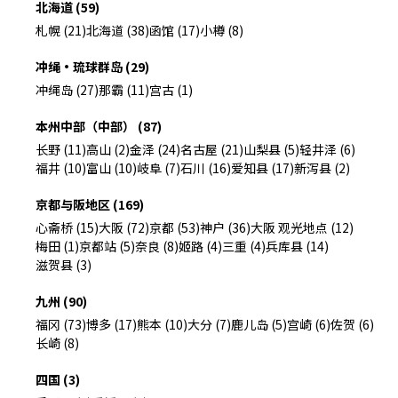
北海道 (59)
札幌 (21)
北海道 (38)
函馆 (17)
小樽 (8)
冲绳・琉球群岛 (29)
冲绳岛 (27)
那霸 (11)
宫古 (1)
本州中部（中部） (87)
长野 (11)
高山 (2)
金泽 (24)
名古屋 (21)
山梨县 (5)
轻井泽 (6)
福井 (10)
富山 (10)
岐阜 (7)
石川 (16)
爱知县 (17)
新泻县 (2)
京都与阪地区 (169)
心斋桥 (15)
大阪 (72)
京都 (53)
神户 (36)
大阪 观光地点 (12)
梅田 (1)
京都站 (5)
奈良 (8)
姬路 (4)
三重 (4)
兵库县 (14)
滋贺县 (3)
九州 (90)
福冈 (73)
博多 (17)
熊本 (10)
大分 (7)
鹿儿岛 (5)
宫崎 (6)
佐贺 (6)
长崎 (8)
四国 (3)