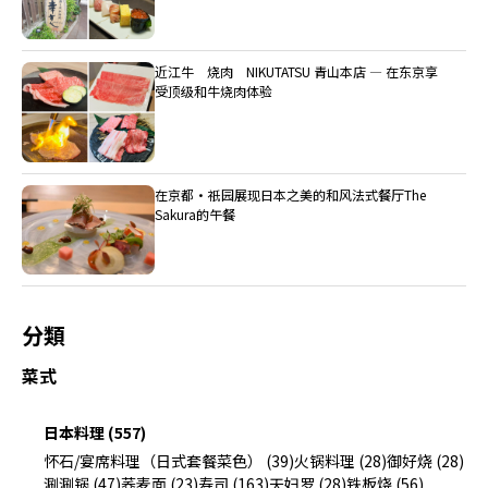
近江牛 烧肉 NIKUTATSU 青山本店 ― 在东京享
受顶级和牛烧肉体验
在京都・祇园展现日本之美的和风法式餐厅The
Sakura的午餐
分類
菜式
日本料理 (557)
怀石/宴席料理（日式套餐菜色） (39)
火锅料理 (28)
御好烧 (28)
涮涮锅 (47)
荞麦面 (23)
寿司 (163)
天妇罗 (28)
铁板烧 (56)