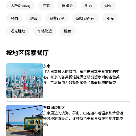
大阪&nbsp;
寿司
展览会
柜台
烟火
烤肉
约会
经典行程
编辑部严选
观光
观光胜地
车站附近
鳗鱼
按地区探索餐厅
东京
作为日本最大的城市，东京是日本美食文化的中
心。东京的各类餐馆提供您所能想象到的各色美
食。丰洲鱼市为各餐馆常备全国最优质的鱼类。
东京周边地区
东京周边的滨海、群山、山谷遍布着温泉和滑雪道
等各种旅游景点，许多特色美食只有在当地才能吃
到。