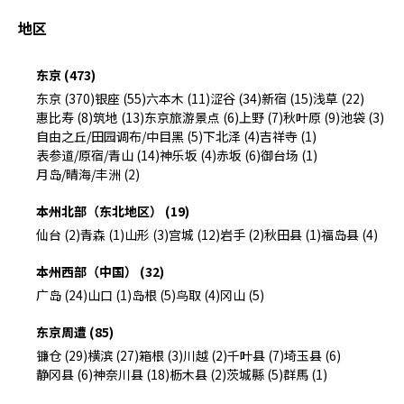
地区
东京 (473)
东京 (370)
银座 (55)
六本木 (11)
涩谷 (34)
新宿 (15)
浅草 (22)
惠比寿 (8)
筑地 (13)
东京旅游景点 (6)
上野 (7)
秋叶原 (9)
池袋 (3)
自由之丘/田园调布/中目黑 (5)
下北泽 (4)
吉祥寺 (1)
表参道/原宿/青山 (14)
神乐坂 (4)
赤坂 (6)
御台场 (1)
月岛/晴海/丰洲 (2)
本州北部（东北地区） (19)
仙台 (2)
青森 (1)
山形 (3)
宫城 (12)
岩手 (2)
秋田县 (1)
福岛县 (4)
本州西部（中国） (32)
广岛 (24)
山口 (1)
岛根 (5)
鸟取 (4)
冈山 (5)
东京周遭 (85)
镰仓 (29)
横滨 (27)
箱根 (3)
川越 (2)
千叶县 (7)
埼玉县 (6)
静冈县 (6)
神奈川县 (18)
枥木县 (2)
茨城縣 (5)
群馬 (1)