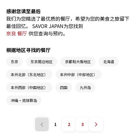
特别精选全日本10家真正实现"清真友好"的餐厅
——这些餐厅不仅严格遵循清真饮食标准，更贴心
感谢您读至最后
设置了洁净安静的祈祷空间，让您在享用美味的同
我们为您精选了最优质的餐厅，希望为您的美食之旅留下
时，也能安心完成每日功课。从东京到京都，让这
最佳回忆。 SAVOR JAPAN为您找到
份清单成为您日本之旅的安心指南！
奈良 餐厅
供您查询与预约。
根据地区寻找的餐厅
东京
东京周边地区
京都和大阪地区
北海道
本州北部（东北地区）
本州中部（中部地区）
本州西部（中国地区）
四国
九州岛
冲绳・琉球群岛
1
2
3