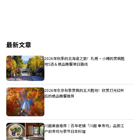
最新文章
2026年秋季的北海道之旅！札幌・小樽的赏枫胜
地5选＆绝品晚餐单日路线
2026年东京秋季赏枫的五大胜地！欣赏灯光红叶
后的绝品晚餐推荐
川越美食推荐｜百年老铺「川越 幸寿司」品尝江
户前寿司与季节日本料理