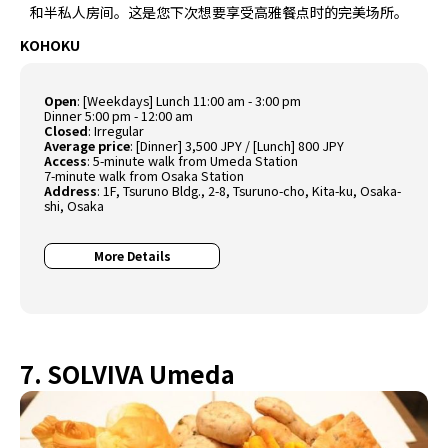
和半私人房间。这是您下次想要享受高雅餐点时的完美场所。
KOHOKU
Open
: [Weekdays] Lunch 11:00 am - 3:00 pm
Dinner 5:00 pm - 12:00 am
Closed
: Irregular
Average price
: [Dinner] 3,500 JPY / [Lunch] 800 JPY
Access
: 5-minute walk from Umeda Station
7-minute walk from Osaka Station
Address
: 1F, Tsuruno Bldg., 2-8, Tsuruno-cho, Kita-ku, Osaka-
shi, Osaka
More Details
7. SOLVIVA Umeda