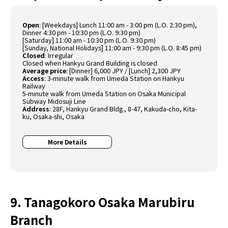
Open
: [Weekdays] Lunch 11:00 am - 3:00 pm (L.O. 2:30 pm),
Dinner 4:30 pm - 10:30 pm (L.O. 9:30 pm)
[Saturday] 11:00 am - 10:30 pm (L.O. 9:30 pm)
[Sunday, National Holidays] 11:00 am - 9:30 pm (L.O. 8:45 pm)
Closed
: Irregular
Closed when Hankyu Grand Building is closed
Average price
: [Dinner] 6,000 JPY / [Lunch] 2,300 JPY
Access
: 3-minute walk from Umeda Station on Hankyu
Railway
5-minute walk from Umeda Station on Osaka Municipal
Subway Midosuji Line
Address
: 28F, Hankyu Grand Bldg., 8-47, Kakuda-cho, Kita-
ku, Osaka-shi, Osaka
More Details
9. Tanagokoro Osaka Marubiru
Branch