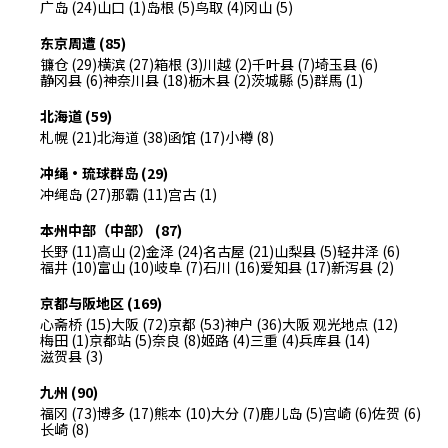
广岛 (24)
山口 (1)
岛根 (5)
鸟取 (4)
冈山 (5)
东京周遭 (85)
镰仓 (29)
横滨 (27)
箱根 (3)
川越 (2)
千叶县 (7)
埼玉县 (6)
静冈县 (6)
神奈川县 (18)
枥木县 (2)
茨城縣 (5)
群馬 (1)
北海道 (59)
札幌 (21)
北海道 (38)
函馆 (17)
小樽 (8)
冲绳・琉球群岛 (29)
冲绳岛 (27)
那霸 (11)
宫古 (1)
本州中部（中部） (87)
长野 (11)
高山 (2)
金泽 (24)
名古屋 (21)
山梨县 (5)
轻井泽 (6)
福井 (10)
富山 (10)
岐阜 (7)
石川 (16)
爱知县 (17)
新泻县 (2)
京都与阪地区 (169)
心斋桥 (15)
大阪 (72)
京都 (53)
神户 (36)
大阪 观光地点 (12)
梅田 (1)
京都站 (5)
奈良 (8)
姬路 (4)
三重 (4)
兵库县 (14)
滋贺县 (3)
九州 (90)
福冈 (73)
博多 (17)
熊本 (10)
大分 (7)
鹿儿岛 (5)
宫崎 (6)
佐贺 (6)
长崎 (8)