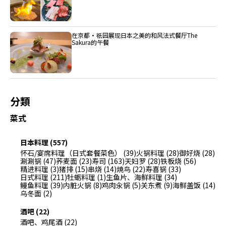
在京都・祇园展现日本之美的和风法式餐厅The
Sakura的午餐
分類
菜式
日本料理 (557)
怀石/宴席料理（日式套餐菜色） (39)
火锅料理 (28)
御好烧 (28)
涮涮锅 (47)
荞麦面 (23)
寿司 (163)
天妇罗 (28)
铁板烧 (56)
精进料理 (3)
猪排 (15)
串烧 (14)
焼鸟 (22)
寿喜锅 (33)
日式料理 (211)
牡蛎料理 (1)
生鱼片、海鲜料理 (34)
鳗鱼料理 (39)
内脏火锅 (8)
鸡肉汆锅 (5)
关东煮 (9)
海鲜盖饭 (14)
乌冬面 (2)
酒吧 (22)
酒吧、鸡尾酒 (22)