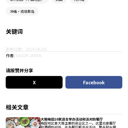
冲绳・琉球群岛
关键词
更新日期：2024/06/05
作者:
SAVOR JAPAN
请按赞并分享
X
Facebook
相关文章
大阪梅田10家适合举办活动和派对的餐厅
梅田地区是大阪主要的商业区之一。这里也是餐厅
和酒吧的战场，许多餐厅都适合活动、聚会和与朋