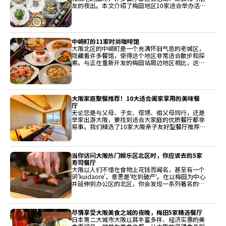
友的夜出。本文介绍了梅田地区10家适合举办活
动的餐厅。它们都位于交通便利的地方，您可以邀
请许多客人。每家餐厅都有其特色，如独特的无限
畅饮套餐和美妙的夜景。它们都有很多亮点，您可
能很难选择！
中崎町的11家时尚咖啡馆
大阪北区的中崎町是一个充满怀旧气息的老城区，
隐藏着许多餐馆，使得这个地区非常适合散步和探
索。与正在重新开发的梅田站周边地区相比，这里
保留了许多老房子，通过其中的餐厅和咖啡厅获得
了新的生命力。这个受欢迎的地区餐馆数量激增，
从秘密的本地小店到知名的目的地应有尽有。以下
是中崎地区的11家时尚咖啡馆！
大阪家庭聚餐推荐！10大适合阖家享用的美味餐
厅
无论您是与父母、子女、侄甥、祖父母同行，还是
举家出游大阪，要找到适合大家庭的优质餐厅都非
易事。我们精选了10家大阪亲子友好型餐厅推荐
给您。无论是涮涮锅、烤肉、寿司还是甜品，这里
应有尽有。
当你访问大阪热门娱乐区北区时，你应该去的5家
寿司餐厅
大阪以人们不惜在食物上花钱而闻名，甚至有一个
词'kuidaore'，意思是'吃到破产'。在以梅田为中心
并延伸到办公区的北区，你会发现一系列著名的餐
厅，可以满足大阪美食爱好者挑剔的味蕾。我们精
选并将介绍一些推荐的寿司餐厅，您在访问日本时
一定要尝试。
尽情享受大阪美食之城的夜晚，梅田5家精选餐厅
日本第二大城市大阪以其丰富多样、经济实惠的美