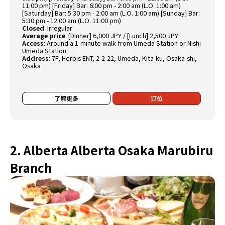
11:00 pm) [Friday] Bar: 6:00 pm - 2:00 am (L.O. 1:00 am)
[Saturday] Bar: 5:30 pm - 2:00 am (L.O. 1:00 am) [Sunday] Bar:
5:30 pm - 12:00 am (L.O. 11:00 pm)
Closed
: Irregular
Average price
: [Dinner] 6,000 JPY / [Lunch] 2,500 JPY
Access
: Around a 1-minute walk from Umeda Station or Nishi
Umeda Station
Address
: 7F, Herbis ENT, 2-2-22, Umeda, Kita-ku, Osaka-shi,
Osaka
了解更多
订位
2. Alberta Alberta Osaka Marubiru
Branch