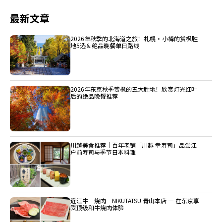
最新文章
2026年秋季的北海道之旅！札幌・小樽的赏枫胜
地5选＆绝品晚餐单日路线
2026年东京秋季赏枫的五大胜地！欣赏灯光红叶
后的绝品晚餐推荐
川越美食推荐｜百年老铺「川越 幸寿司」品尝江
户前寿司与季节日本料理
近江牛 烧肉 NIKUTATSU 青山本店 ― 在东京享
受顶级和牛烧肉体验