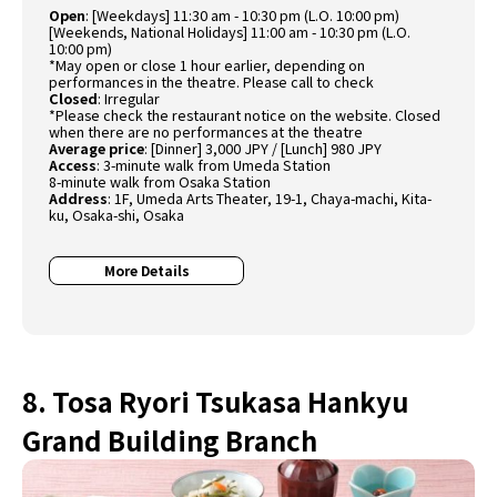
Open
: [Weekdays] 11:30 am - 10:30 pm (L.O. 10:00 pm)
[Weekends, National Holidays] 11:00 am - 10:30 pm (L.O.
10:00 pm)
*May open or close 1 hour earlier, depending on
performances in the theatre. Please call to check
Closed
: Irregular
*Please check the restaurant notice on the website. Closed
when there are no performances at the theatre
Average price
: [Dinner] 3,000 JPY / [Lunch] 980 JPY
Access
: 3-minute walk from Umeda Station
8-minute walk from Osaka Station
Address
: 1F, Umeda Arts Theater, 19-1, Chaya-machi, Kita-
ku, Osaka-shi, Osaka
More Details
8. Tosa Ryori Tsukasa Hankyu
Grand Building Branch