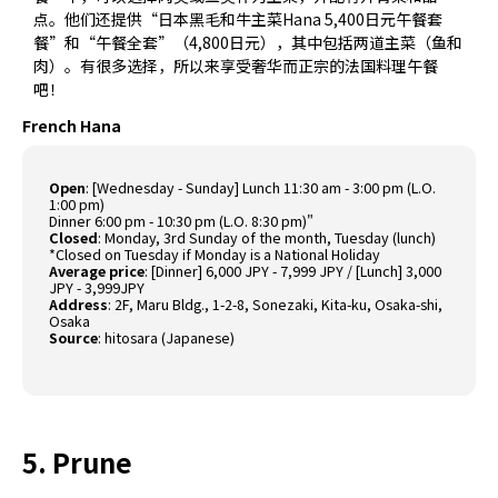
点。他们还提供“日本黑毛和牛主菜Hana 5,400日元午餐套
餐”和“午餐全套”（4,800日元），其中包括两道主菜（鱼和
肉）。有很多选择，所以来享受奢华而正宗的法国料理午餐
吧！
French Hana
Open
: [Wednesday - Sunday] Lunch 11:30 am - 3:00 pm (L.O.
1:00 pm)
Dinner 6:00 pm - 10:30 pm (L.O. 8:30 pm)"
Closed
: Monday, 3rd Sunday of the month, Tuesday (lunch)
*Closed on Tuesday if Monday is a National Holiday
Average price
: [Dinner] 6,000 JPY - 7,999 JPY / [Lunch] 3,000
JPY - 3,999JPY
Address
: 2F, Maru Bldg., 1-2-8, Sonezaki, Kita-ku, Osaka-shi,
Osaka
Source
:
hitosara (Japanese)
5. Prune