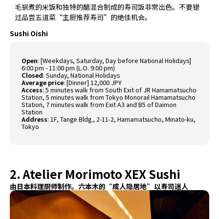
毛锅煮的米饭和独特的醋混合制成的寿司饭非常出色。不要错
过品尝五道菜“主厨推荐寿司”的绝佳机会。
Sushi Oishi
Open
:
[Weekdays, Saturday, Day before National Holidays]
6:00 pm - 11:00 pm (L.O. 9:00 pm)
Closed
:
Sunday, National Holidays
Average price
:
[Dinner] 12,000 JPY
Access
:
5 minutes walk from South Exit of JR Hamamatsucho
Station, 5 minutes walk from Tokyo Monorail Hamamatsucho
Station, 7 minutes walk from Exit A3 and B5 of Daimon
Station
Address
:
1F, Tange Bldg., 2-11-2, Hamamatsucho, Minato-ku,
Tokyo
2. Atelier Morimoto XEX Sushi
由日本料理厨师制作。六本木的“成人隐居地”以寿司迷人