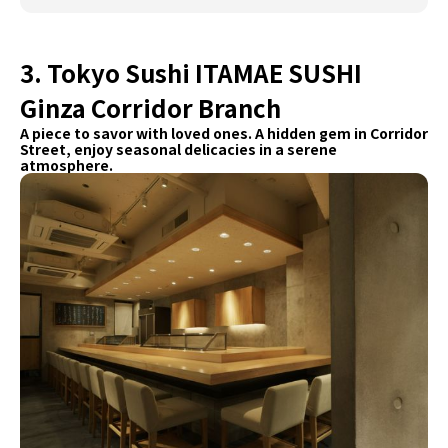
3. Tokyo Sushi ITAMAE SUSHI
Ginza Corridor Branch
A piece to savor with loved ones. A hidden gem in Corridor
Street, enjoy seasonal delicacies in a serene
atmosphere.