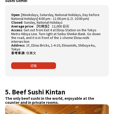
Sushi Somei
Open
:
[Weekdays, Saturday, National Holidays, Day before
National Holidays] 6:00 pm - 11:00 pm (L.O. 10:00 pm)
Closed
:
Sunday, National Holidays
Average price
:
【吃晚饭】 12,000 日元
Access
:
Get out from Exit 4 at Ebisu Station on the Tokyo
Metro Hibiya Line. Turn right at Seibu Shinkin Bank. Go down
the road, and it is in front of the 1-chome Ebisu-nishi
intersection
Address
:
1F, Ebisu Bricks, 1-4-10, Ebisunishi, Shibuya-ku,
Tokyo
参考来源:
仅英文
订位
5. Beef Sushi Kintan
The only beef sushi in the world, enjoyable at the
counter and in private rooms.