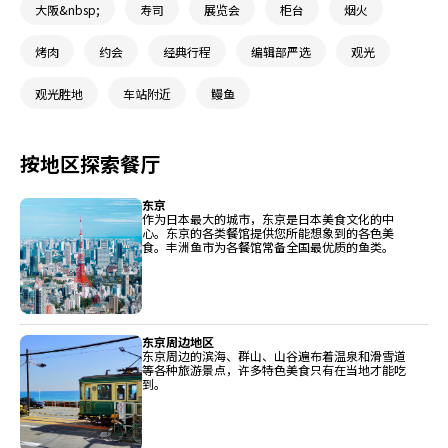
大阪&nbsp;
寿司
展览会
柜台
烟火
烤肉
约会
经典行程
编辑部严选
观光
观光胜地
车站附近
鳗鱼
按地区探索餐厅
东京
作为日本最大的城市，东京是日本美食文化的中
心。东京的各类餐馆提供您所能想象到的各色美
食。丰洲鱼市为各餐馆常备全国最优质的鱼类。
东京周边地区
东京周边的滨海、群山、山谷遍布着温泉和滑雪道
等各种旅游景点，许多特色美食只有在当地才能吃
到。