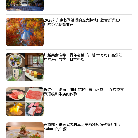
2026年东京秋季赏枫的五大胜地！欣赏灯光红叶
后的绝品晚餐推荐
川越美食推荐｜百年老铺「川越 幸寿司」品尝江
户前寿司与季节日本料理
近江牛 烧肉 NIKUTATSU 青山本店 ― 在东京享
受顶级和牛烧肉体验
在京都・祇园展现日本之美的和风法式餐厅The
Sakura的午餐