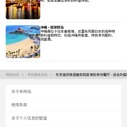
响，使其发展出多彩的料理传统。
冲绳・琉球群岛
冲绳县位于日本最南端，这里有风靡日本的各种特
色料理和特饮，包括冲绳荞麦面、特色寿司配料、
泡盛酒。
风味日本
寻找美味日本
东京提供英语服务和菜单的寿司餐厅 - 适合外
关于本网站
使用条款
关于个人信息的管理