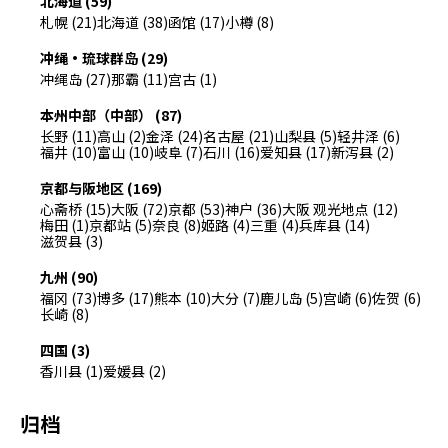
北海道 (59)
札幌 (21)
北海道 (38)
函馆 (17)
小樽 (8)
冲绳・琉球群岛 (29)
冲绳岛 (27)
那霸 (11)
宫古 (1)
本州中部（中部） (87)
长野 (11)
高山 (2)
金泽 (24)
名古屋 (21)
山梨县 (5)
轻井泽 (6)
福井 (10)
富山 (10)
岐阜 (7)
石川 (16)
爱知县 (17)
新泻县 (2)
京都与阪地区 (169)
心斋桥 (15)
大阪 (72)
京都 (53)
神户 (36)
大阪 观光地点 (12)
梅田 (1)
京都站 (5)
奈良 (8)
姬路 (4)
三重 (4)
兵库县 (14)
滋贺县 (3)
九州 (90)
福冈 (73)
博多 (17)
熊本 (10)
大分 (7)
鹿儿岛 (5)
宫崎 (6)
佐贺 (6)
长崎 (8)
四国 (3)
香川县 (1)
爱媛县 (2)
归档