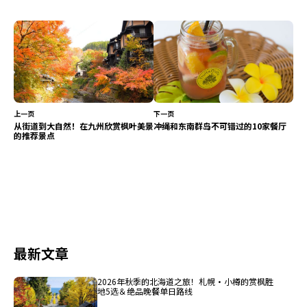
上一页
下一页
从街道到大自然！在九州欣赏枫叶美景
冲绳和东南群岛不可错过的10家餐厅
的推荐景点
最新文章
2026年秋季的北海道之旅！札幌・小樽的赏枫胜
地5选＆绝品晚餐单日路线