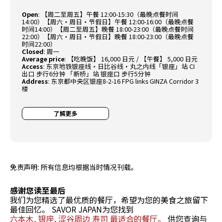
Open
:
【周二至周五】午餐 12:00-15:30（最晚点餐时间
14:00）【周六・周日・节假日】午餐 12:00-16:00（最晚点餐
时间14:00）【周二至周五】晚餐 18:00-23:00（最晚点餐时间
22:00）【周六・周日・节假日】晚餐 18:00-23:00（最晚点餐
时间22:00）
Closed
:
周一
Average price
:
【吃晚饭】 16,000 日元 / 【午餐】 5,000 日元
Access
:
东京地铁银座线・日比谷线・丸之内线「银座」站 CI
出口 步行6分钟 「新桥」站 银座口 步行5分钟
Address
:
东京都中央区银座8-2-16 FPG links GINZA Corridor 3
楼
了解更多
免责声明: 所有信息均根据当时情况刊载。
感谢您读至最后
我们为您精选了最优质的餐厅，希望为您的美食之旅留下
最佳回忆。 SAVOR JAPAN为您找到
六本木, 银座, 涩谷周边 寿司 最适合的餐厅。
供您查询与