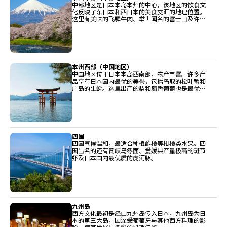
中部地区是日本本岛本州的中心，该地区的饮食文
化反映了东日本和西日本的美食交汇的地理位置。
这里有美味的飞驒牛肉、举世闻名的富士山及许多
广受称赞的清酒酿造厂。
本州西部（中国地区）
中国地区位于日本本岛西南部，物产丰富。许多产
品享有日本国内最优的美誉，包括鸟取的松叶蟹和
广岛的生蚝。这里出产的梨和麝香葡萄也是最优等
级。
四国
四国气候温和，最适合种植酢橘等柑橘类水果。四
国出名的还有赞岐乌冬面、爱媛县产量极高的斑节
虾及日本国内最优质的虎河豚。
九州岛
西方文化最初是经由九州岛传入日本，九州岛为日
本的第三大岛，因深受葡萄牙与其他西方料理的影