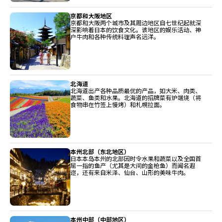
京都和大阪地区
京都和大阪两个城市及其周边地区自七世纪起就深
深影响着日本的饮食文化。该地区的娱乐活动、神
户牛肉和各种传统料理声名远洋。
北海道
北海道出产各种品质最优的产品，如大米、肉类、
蔬菜、鱼类和水果。北海道的招牌菜有炉端烧（将
食物串在竹签上慢烤）和札幌拉面。
本州北部（东北地区）
日本本岛本州的北部因时令水果和蔬菜以及全国首
屈一指的鱼产（尤其是大间的金枪鱼）而闻名遐
迩，还有来自米泽、仙台、山形的美味牛肉。
本州中部（中部地区）