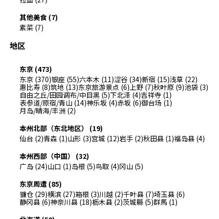
其他美食 (7)
素菜 (7)
地区
东京 (473)
东京 (370)
银座 (55)
六本木 (11)
涩谷 (34)
新宿 (15)
浅草 (22)
惠比寿 (8)
筑地 (13)
东京旅游景点 (6)
上野 (7)
秋叶原 (9)
池袋 (3)
自由之丘/田园调布/中目黑 (5)
下北泽 (4)
吉祥寺 (1)
表参道/原宿/青山 (14)
神乐坂 (4)
赤坂 (6)
御台场 (1)
月岛/晴海/丰洲 (2)
本州北部（东北地区） (19)
仙台 (2)
青森 (1)
山形 (3)
宫城 (12)
岩手 (2)
秋田县 (1)
福岛县 (4)
本州西部（中国） (32)
广岛 (24)
山口 (1)
岛根 (5)
鸟取 (4)
冈山 (5)
东京周遭 (85)
镰仓 (29)
横滨 (27)
箱根 (3)
川越 (2)
千叶县 (7)
埼玉县 (6)
静冈县 (6)
神奈川县 (18)
枥木县 (2)
茨城縣 (5)
群馬 (1)