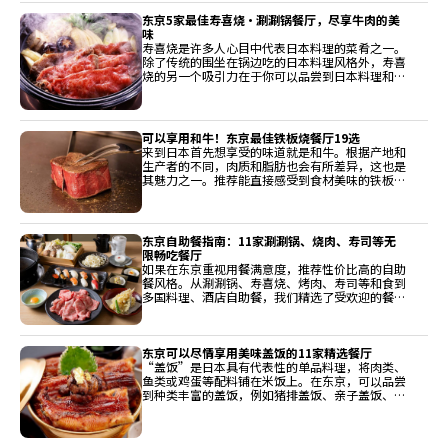
东京5家最佳寿喜烧・涮涮锅餐厅，尽享牛肉的美
味
寿喜烧是许多人心目中代表日本料理的菜肴之一。
除了传统的围坐在锅边吃的日本料理风格外，寿喜
烧的另一个吸引力在于你可以品尝到日本料理和国
内牛肉，这是一种受欢迎的食材。这次，我们精选
了各种餐厅，从专门经营寿喜烧的特色餐厅到由日
本料理餐厅独特开发的菜单，以及寿喜烧发源地京
都的老字号餐厅的特色，让您享受寿喜烧的深厚世
可以享用和牛！东京最佳铁板烧餐厅19选
界。
来到日本首先想享受的味道就是和牛。根据产地和
生产者的不同，肉质和脂肪也会有所差异，这也是
其魅力之一。推荐能直接感受到食材美味的铁板
烧。这次介绍的是东京必访的店铺。
东京自助餐指南：11家涮涮锅、烧肉、寿司等无
限畅吃餐厅
如果在东京重视用餐满意度，推荐性价比高的自助
餐风格。从涮涮锅、寿喜烧、烤肉、寿司等和食到
多国料理、酒店自助餐，我们精选了受欢迎的餐
厅。您可以尽情享受多样化的美味。
东京可以尽情享用美味盖饭的11家精选餐厅
“盖饭”是日本具有代表性的单品料理，将肉类、
鱼类或鸡蛋等配料铺在米饭上。在东京，可以品尝
到种类丰富的盖饭，例如猪排盖饭、亲子盖饭、海
鲜盖饭、天妇罗盖饭等，每一家餐厅都有其独特风
味。作为旅行途中也能轻松享用的一道料理，非常
值得推荐。