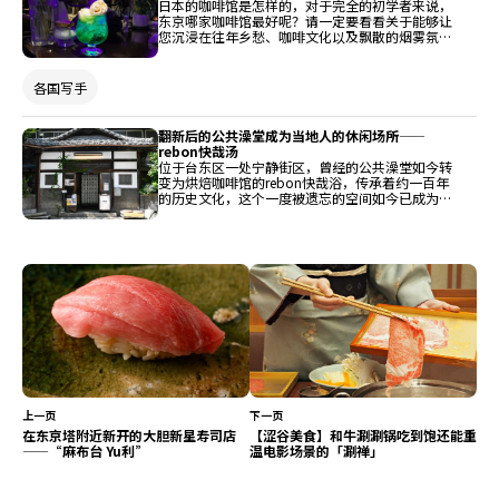
是想找间美味餐厅，这里都能找到专属你的乐趣。
日本的咖啡馆是怎样的，对于完全的初学者来说，
跟着这篇文章，一起展开谷中银座的半日旅行吧！
东京哪家咖啡馆最好呢？请一定要看看关于能够让
您沉浸在往年乡愁、咖啡文化以及飘散的烟雾氛围
中的咖啡馆的简单介绍，这些咖啡馆体现了日本传
统的咖啡屋。
各国写手
翻新后的公共澡堂成为当地人的休闲场所——
rebon快哉汤
位于台东区一处宁静街区，曾经的公共澡堂如今转
变为烘焙咖啡馆的rebon快哉浴，传承着约一百年
的历史文化，这个一度被遗忘的空间如今已成为可
品尝原创咖啡、欣赏精美建筑，并与当地居民及远
道而来访客交流的休闲场所。
上一页
下一页
在东京塔附近新开的大胆新星寿司店
【涩谷美食】和牛涮涮锅吃到饱还能重
——“麻布台 Yu利”
温电影场景的「涮禅」