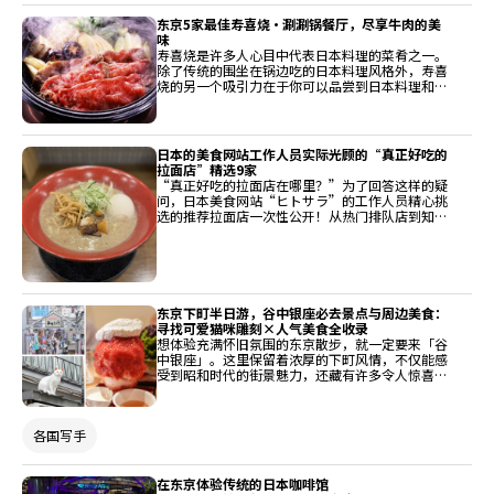
东京5家最佳寿喜烧・涮涮锅餐厅，尽享牛肉的美
味
寿喜烧是许多人心目中代表日本料理的菜肴之一。
除了传统的围坐在锅边吃的日本料理风格外，寿喜
烧的另一个吸引力在于你可以品尝到日本料理和国
内牛肉，这是一种受欢迎的食材。这次，我们精选
了各种餐厅，从专门经营寿喜烧的特色餐厅到由日
本料理餐厅独特开发的菜单，以及寿喜烧发源地京
都的老字号餐厅的特色，让您享受寿喜烧的深厚世
日本的美食网站工作人员实际光顾的“真正好吃的
界。
拉面店”精选9家
“真正好吃的拉面店在哪里？”为了回答这样的疑
问，日本美食网站“ヒトサラ”的工作人员精心挑
选的推荐拉面店一次性公开！从热门排队店到知名
人士才知道的隐藏名店，热爱美食的ヒトサラ工作
人员将为您介绍现在必吃的拉面。
东京下町半日游，谷中银座必去景点与周边美食：
寻找可爱猫咪雕刻×人气美食全收录
想体验充满怀旧氛围的东京散步，就一定要来「谷
中银座」。这里保留着浓厚的下町风情，不仅能感
受到昭和时代的街景魅力，还藏有许多令人惊喜的
亮点。走在商店街上，你会发现巷弄里有「7只木
雕猫」悄悄守候着游客，成为猫迷必追的可爱打卡
点。除了猫咪元素，谷中银座更是美食宝藏地，从
各国写手
酥脆香浓的谷中仙贝，到夏季大排长龙的「ひみつ
堂」刨冰，还有周边车站的特色居酒屋、烧鸟餐酒
馆与高级和牛烧肉，各式各样美味与好逛好玩的店
都藏在谷中银座这附近。无论是边散步边小吃，还
在东京体验传统的日本咖啡馆