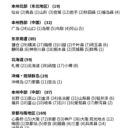
本州北部（东北地区） (19)
仙台 (2)
青森 (1)
山形 (3)
宫城 (12)
岩手 (2)
秋田县 (1)
福岛县 (4)
本州西部（中国） (32)
广岛 (24)
山口 (1)
岛根 (5)
鸟取 (4)
冈山 (5)
东京周遭 (85)
镰仓 (29)
横滨 (27)
箱根 (3)
川越 (2)
千叶县 (7)
埼玉县 (6)
静冈县 (6)
神奈川县 (18)
枥木县 (2)
茨城縣 (5)
群馬 (1)
北海道 (59)
札幌 (21)
北海道 (38)
函馆 (17)
小樽 (8)
冲绳・琉球群岛 (29)
冲绳岛 (27)
那霸 (11)
宫古 (1)
本州中部（中部） (87)
长野 (11)
高山 (2)
金泽 (24)
名古屋 (21)
山梨县 (5)
轻井泽 (6)
福井 (10)
富山 (10)
岐阜 (7)
石川 (16)
爱知县 (17)
新泻县 (2)
京都与阪地区 (169)
心斋桥 (15)
大阪 (72)
京都 (53)
神户 (36)
大阪 观光地点 (12)
梅田 (1)
京都站 (5)
奈良 (8)
姬路 (4)
三重 (4)
兵库县 (14)
滋贺县 (3)