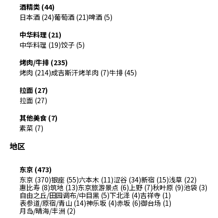
酒精类 (44)
日本酒 (24)
葡萄酒 (21)
啤酒 (5)
中华料理 (21)
中华料理 (19)
饺子 (5)
烤肉/牛排 (235)
烤肉 (214)
成吉斯汗烤羊肉 (7)
牛排 (45)
拉面 (27)
拉面 (27)
其他美食 (7)
素菜 (7)
地区
东京 (473)
东京 (370)
银座 (55)
六本木 (11)
涩谷 (34)
新宿 (15)
浅草 (22)
惠比寿 (8)
筑地 (13)
东京旅游景点 (6)
上野 (7)
秋叶原 (9)
池袋 (3)
自由之丘/田园调布/中目黑 (5)
下北泽 (4)
吉祥寺 (1)
表参道/原宿/青山 (14)
神乐坂 (4)
赤坂 (6)
御台场 (1)
月岛/晴海/丰洲 (2)