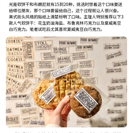
光是软饼干和布朗尼就有15到20种，挑选时想着这个口味要送
给哪位朋友、那个口味要留给自己，这个过程就让人很兴奋。
美式街头风格的贴纸上清楚标明了口味。主理人特别推荐以下3
款人气软饼干：花生奶油海盐、布鲁克林巧克力以及夏威夷豆
白巧克力。笔者试吃后尤其喜欢夏威夷豆白巧克力。