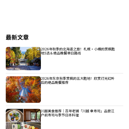
最新文章
2026年秋季的北海道之旅！札幌・小樽的赏枫胜
地5选＆绝品晚餐单日路线
2026年东京秋季赏枫的五大胜地！欣赏灯光红叶
后的绝品晚餐推荐
川越美食推荐｜百年老铺「川越 幸寿司」品尝江
户前寿司与季节日本料理