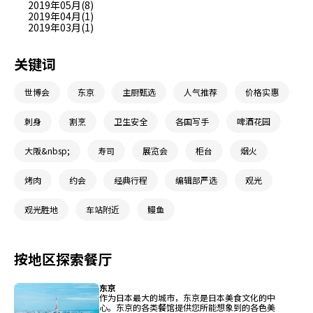
2019年05月(8)
2019年04月(1)
2019年03月(1)
关键词
世博会
东京
主厨甄选
人气推荐
价格实惠
刺身
割烹
卫生安全
各国写手
啤酒花园
大阪&nbsp;
寿司
展览会
柜台
烟火
烤肉
约会
经典行程
编辑部严选
观光
观光胜地
车站附近
鳗鱼
按地区探索餐厅
东京
作为日本最大的城市，东京是日本美食文化的中
心。东京的各类餐馆提供您所能想象到的各色美