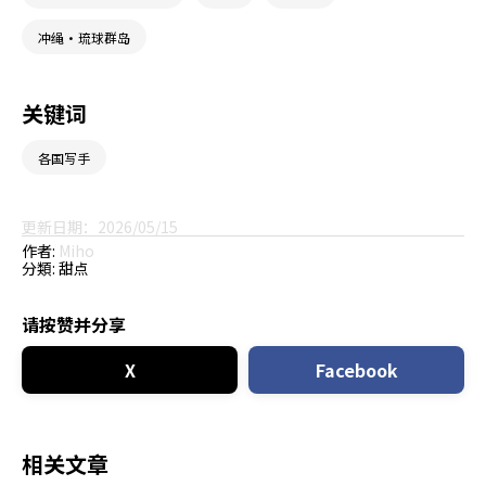
冲绳・琉球群岛
关键词
各国写手
更新日期：2026/05/15
作者:
Miho
分類:
甜点
请按赞并分享
X
Facebook
相关文章