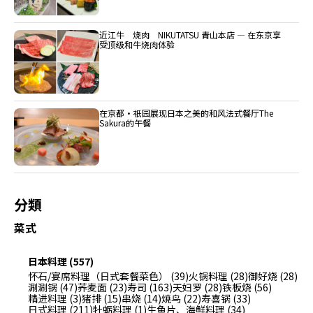
近江牛 烧肉 NIKUTATSU 青山本店 ― 在东京享
受顶级和牛烧肉体验
在京都・祇园展现日本之美的和风法式餐厅The
Sakura的午餐
分類
菜式
日本料理 (557)
怀石/宴席料理（日式套餐菜色） (39)
火锅料理 (28)
御好烧 (28)
涮涮锅 (47)
荞麦面 (23)
寿司 (163)
天妇罗 (28)
铁板烧 (56)
精进料理 (3)
猪排 (15)
串烧 (14)
焼鸟 (22)
寿喜锅 (33)
日式料理 (211)
牡蛎料理 (1)
生鱼片、海鲜料理 (34)