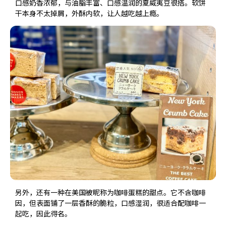
口感奶香浓郁，与油脂丰富、口感温润的夏威夷豆很搭。软饼
干本身不太掉屑，外酥内软，让人越吃越上瘾。
另外，还有一种在美国被昵称为咖啡蛋糕的甜点。它不含咖啡
因，但表面铺了一层香酥的脆粒，口感湿润，很适合配咖啡一
起吃，因此得名。