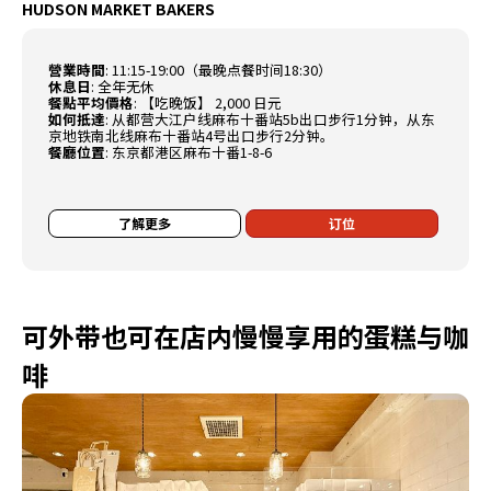
HUDSON MARKET BAKERS
營業時間
:
11:15-19:00（最晚点餐时间18:30）
休息日
:
全年无休
餐點平均價格
:
【吃晚饭】 2,000 日元
如何抵達
:
从都营大江户线麻布十番站5b出口步行1分钟，从东
京地铁南北线麻布十番站4号出口步行2分钟。
餐廳位置
:
东京都港区麻布十番1-8-6
了解更多
订位
可外带也可在店内慢慢享用的蛋糕与咖
啡