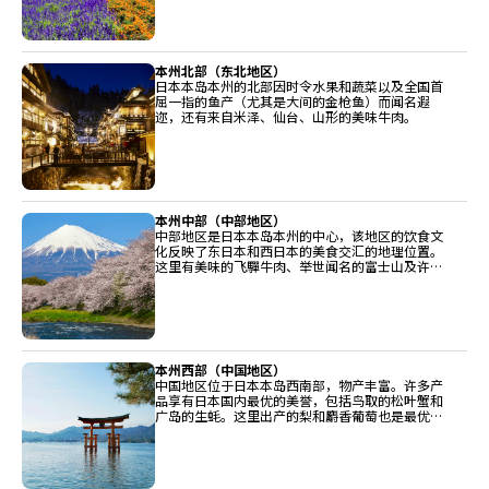
本州北部（东北地区）
日本本岛本州的北部因时令水果和蔬菜以及全国首
屈一指的鱼产（尤其是大间的金枪鱼）而闻名遐
迩，还有来自米泽、仙台、山形的美味牛肉。
本州中部（中部地区）
中部地区是日本本岛本州的中心，该地区的饮食文
化反映了东日本和西日本的美食交汇的地理位置。
这里有美味的飞驒牛肉、举世闻名的富士山及许多
广受称赞的清酒酿造厂。
本州西部（中国地区）
中国地区位于日本本岛西南部，物产丰富。许多产
品享有日本国内最优的美誉，包括鸟取的松叶蟹和
广岛的生蚝。这里出产的梨和麝香葡萄也是最优等
级。