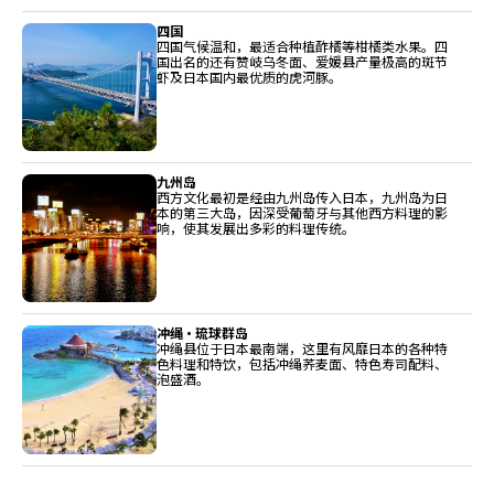
四国
四国气候温和，最适合种植酢橘等柑橘类水果。四
国出名的还有赞岐乌冬面、爱媛县产量极高的斑节
虾及日本国内最优质的虎河豚。
九州岛
西方文化最初是经由九州岛传入日本，九州岛为日
本的第三大岛，因深受葡萄牙与其他西方料理的影
响，使其发展出多彩的料理传统。
冲绳・琉球群岛
冲绳县位于日本最南端，这里有风靡日本的各种特
色料理和特饮，包括冲绳荞麦面、特色寿司配料、
泡盛酒。