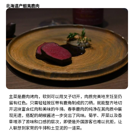
北海道产蝦夷鹿肉
主菜是鹿肉烤肉，软到可以用叉子切开，肉质完美地烹饪至仍
留有红色。只需轻轻按压带有鹿角制成的刀柄，就能整齐地切
开这块富含红肉和美味的牛排。春季鹿肉的纯净在其肉质中展
现无遗，搭配的胡椒酱进一步突出了风味。菊芋、芹菜以及香
草增添了苦味和口感的层次，即便是外国游客也难以抗拒，让
人联想到家常的牛排和土豆泥的一道菜。