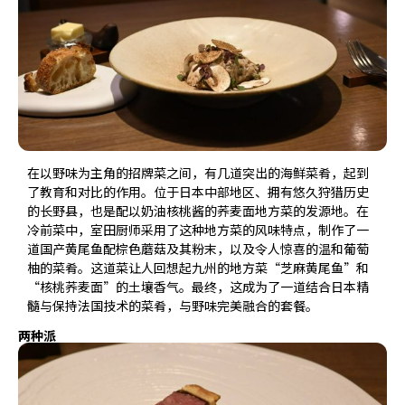
在以野味为主角的招牌菜之间，有几道突出的海鲜菜肴，起到
了教育和对比的作用。位于日本中部地区、拥有悠久狩猎历史
的长野县，也是配以奶油核桃酱的荞麦面地方菜的发源地。在
冷前菜中，室田厨师采用了这种地方菜的风味特点，制作了一
道国产黄尾鱼配棕色蘑菇及其粉末，以及令人惊喜的温和葡萄
柚的菜肴。这道菜让人回想起九州的地方菜“芝麻黄尾鱼”和
“核桃荞麦面”的土壤香气。最终，这成为了一道结合日本精
髓与保持法国技术的菜肴，与野味完美融合的套餐。
两种派