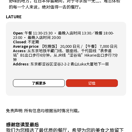
野味的地方，在日本停留期间，对于寻求独一无二、难忘体验
的每一个人来说，绝对值得一去的餐厅。
LATURE
Open
:
午餐 11:30-15:30 · 最晚入店时间 13:30／晚餐 18:00-
23:00 · 最晚入店时间 20:00
Closed
:
不定期
Average price
:
【吃晚饭】 20,000 日元 / 【午餐】 7,000 日元
Access
:
从东京地铁半藏门线、银座线、千代田线“表参道
站”B1出口步行6分钟，从JR线“涩谷站”Hikarie出口步行7分
钟
Address
:
东京都涩谷区涩谷2-2-2 青山Luka大厦地下一层
了解更多
订位
免责声明: 所有信息均根据当时情况刊载。
感谢您读至最后
我们为您精选了最优质的餐厅，希望为您的美食之旅留下