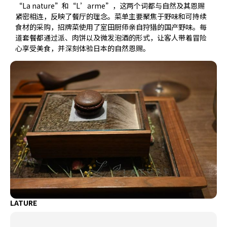
“La nature”和“L’arme”，这两个词都与自然及其恩赐
紧密相连，反映了餐厅的理念。菜单主要聚焦于野味和可持续
食材的采购，招牌菜使用了室田厨师亲自狩猎的国产野味。每
道套餐都通过派、肉饼以及微发泡酒的形式，让客人带着冒险
心享受美食，并深刻体验日本的自然恩赐。
LATURE