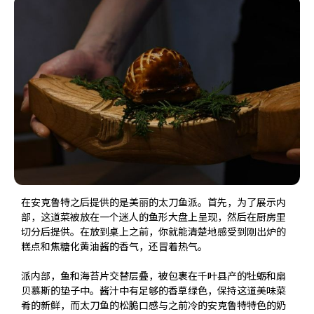
在安克鲁特之后提供的是美丽的太刀鱼派。首先，为了展示内
部，这道菜被放在一个迷人的鱼形大盘上呈现，然后在厨房里
切分后提供。在放到桌上之前，你就能清楚地感受到刚出炉的
糕点和焦糖化黄油酱的香气，还冒着热气。
派内部，鱼和海苔片交替层叠，被包裹在千叶县产的牡蛎和扇
贝慕斯的垫子中。酱汁中有足够的香草绿色，保持这道美味菜
肴的新鲜，而太刀鱼的松脆口感与之前冷的安克鲁特特色的奶