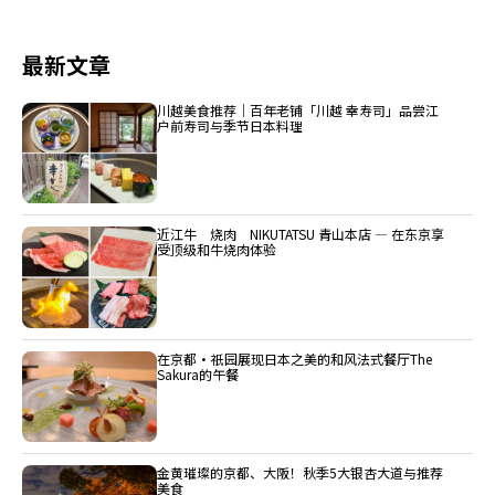
最新文章
川越美食推荐｜百年老铺「川越 幸寿司」品尝江
户前寿司与季节日本料理
近江牛 烧肉 NIKUTATSU 青山本店 ― 在东京享
受顶级和牛烧肉体验
在京都・祇园展现日本之美的和风法式餐厅The
Sakura的午餐
金黄璀璨的京都、大阪！秋季5大银杏大道与推荐
美食