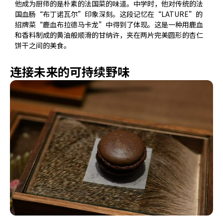
他成为厨师的是朴素的法国菜的味道。中学时，他对传统的法
国血肠“布丁诺瓦尔”印象深刻。这段记忆在“LATURE”的
招牌菜“鹿血布拉德马卡龙”中得到了体现。这是一种用鹿血
和香料制成的黄油般顺滑的甘纳许，夹在两片完美圆形的杏仁
饼干之间的美食。
连接未来的可持续野味