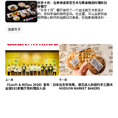
东京十月：在表参道享受艺术与素食精进料理的日
本餐厅
“东京十月”餐厅提供了一个由法国艺术家设计
的、类似寺庙的独特空间。在这里，可以品尝到由
厨师精心制作的经典日式美食，包括素食精进料理
和怀石料理。餐厅的空间艺术与建筑由一家著名设
计事务所负责。厨师本人对日式料理怀有深厚热情
并进行了长期研究，他追寻日本传统料理的根源已
各国写手
超过30年，尤其在日本茶道与美食方面具备专
长。
上一页
下一页
《Gault & Millau 2026》发布｜日本
在东京街角，遇见迷人的纽约手工甜点
全国581家餐厅及料理店入选
HUDSON MARKET BAKERS