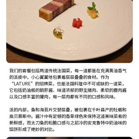
我们的套餐包括两道传统法国菜，每一道都是在充满黄油香气
的派皮中，小心翼翼地包裹着层层叠叠的食材。作为
“LATURE”的招牌菜，也是法国料理中不可或缺的一道菜，
它包括奶油般的鹅肝酱、味道浓郁的野生猪肉、柔软的鹿肉酱
以及口感丰富的獾肉，每一层肉都有不同的口感和风味。
派的内部，鱼和海苔片交替层叠，被包裹在千叶县产的牡蛎和
扇贝慕斯中。酱汁中有足够的香草绿色来保持这道美味菜肴的
新鲜感，而太刀鱼的松脆口感与之前冷的安克鲁特中奶油味的
馅饼形成了绝妙的对比。