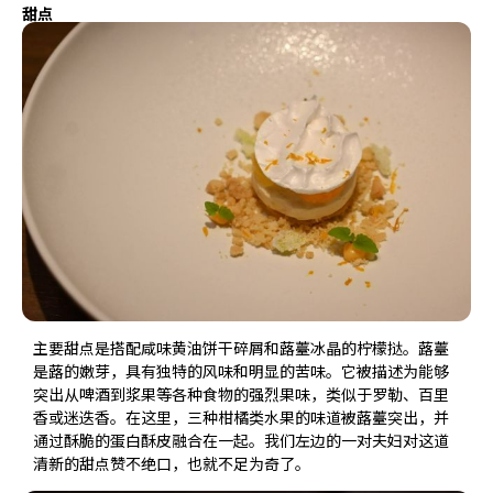
甜点
主要甜点是搭配咸味黄油饼干碎屑和蕗薹冰晶的柠檬挞。蕗薹
是蕗的嫩芽，具有独特的风味和明显的苦味。它被描述为能够
突出从啤酒到浆果等各种食物的强烈果味，类似于罗勒、百里
香或迷迭香。在这里，三种柑橘类水果的味道被蕗薹突出，并
通过酥脆的蛋白酥皮融合在一起。我们左边的一对夫妇对这道
清新的甜点赞不绝口，也就不足为奇了。