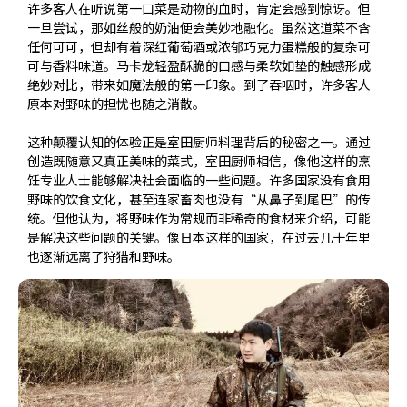
许多客人在听说第一口菜是动物的血时，肯定会感到惊讶。但
一旦尝试，那如丝般的奶油便会美妙地融化。虽然这道菜不含
任何可可，但却有着深红葡萄酒或浓郁巧克力蛋糕般的复杂可
可与香料味道。马卡龙轻盈酥脆的口感与柔软如垫的触感形成
绝妙对比，带来如魔法般的第一印象。到了吞咽时，许多客人
原本对野味的担忧也随之消散。
这种颠覆认知的体验正是室田厨师料理背后的秘密之一。通过
创造既随意又真正美味的菜式，室田厨师相信，像他这样的烹
饪专业人士能够解决社会面临的一些问题。许多国家没有食用
野味的饮食文化，甚至连家畜肉也没有“从鼻子到尾巴”的传
统。但他认为，将野味作为常规而非稀奇的食材来介绍，可能
是解决这些问题的关键。像日本这样的国家，在过去几十年里
也逐渐远离了狩猎和野味。