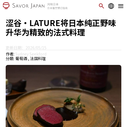
涩谷・LATURE将日本纯正野味
升华为精致的法式料理
更新日期：2026/05/15
作者:
Sydney Seekford
分類:
葡萄酒
法国料理