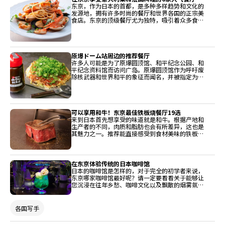
东京，作为日本的首都，是多种多样趋势和文化的
发源地，拥有许多时尚的餐厅和世界各国的正宗美
食店。东京的顶级餐厅尤为独特，吸引着众多食
客。今天，我们将为您推荐一些可以体验精致而富
有创意的意大利餐厅和法国餐厅。
原爆ドーム站周边的推荐餐厅
许多人可能是为了原爆圆顶馆、和平纪念公园、和
平纪念资料馆而访问广岛。原爆圆顶馆作为呼吁废
除核武器和世界和平的象征而闻名，并被指定为联
合国教科文组织的世界遗产。在重新燃起对和平的
思念之后，向您介绍周边地区容易光顾的店铺。我
们精选了广岛名物御好烧、和食、牛排、意大利菜
等多种店铺。
可以享用和牛！东京最佳铁板烧餐厅19选
来到日本首先想享受的味道就是和牛。根据产地和
生产者的不同，肉质和脂肪也会有所差异，这也是
其魅力之一。推荐能直接感受到食材美味的铁板
烧。这次介绍的是东京必访的店铺。
在东京体验传统的日本咖啡馆
日本的咖啡馆是怎样的，对于完全的初学者来说，
东京哪家咖啡馆最好呢？请一定要看看关于能够让
您沉浸在往年乡愁、咖啡文化以及飘散的烟雾氛围
中的咖啡馆的简单介绍，这些咖啡馆体现了日本传
统的咖啡屋。
各国写手