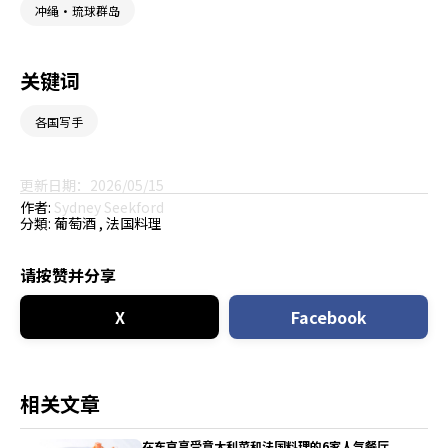
冲绳・琉球群岛
关键词
各国写手
更新日期：2026/05/15
作者:
Sydney Seekford
分類:
葡萄酒
法国料理
请按赞并分享
X
Facebook
相关文章
在东京享受意大利菜和法国料理的6家人气餐厅