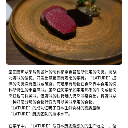
室田厨师从采购到酱汁的制作都亲自管理所使用的肉类，挑战
对野味的偏见，开发出颠覆固有观念的菜肴。“LATURE”提
供的肉类没有腥味或硬度，而是带有动物在自然界中食用的饲
料所衍生的丰富风味。虽然任何菜单如果用熟悉的牛肉或猪肉
烹饪也同样美味，但野味的独特魅力仍然非常突出。将野味从
一种好恶分明的食物转变为可以美味享用的食物，
“LATURE”的成功证明了日本生鲜食材的高质量和
“LATURE”厨房团队的技术水平。
在菜单中，“LATURE”与日本历史最悠久的生产地之一、位